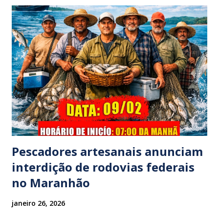
testemunhas que presenciaram a colisão, o automóvel da
família foi atingido por uma caminhonete. O condutor da
mesma apresentava sinais visíveis de embriaguez, e
diversas latas de bebidas alcoólicas foram avistadas no
interior do veículo. O motorista, identificado por
moradores locais como irmão do vereador "Neguinho do
Coco", de Santa Luzia do Pará, evadiu-se do local sem
prestar assistência às vítimas. ​Atendimento e Danos ​A
Polícia Rodoviária Federal (PRF) foi acionada para atender a
ocorrênc...
Pescadores artesanais anunciam
interdição de rodovias federais
no Maranhão
janeiro 26, 2026