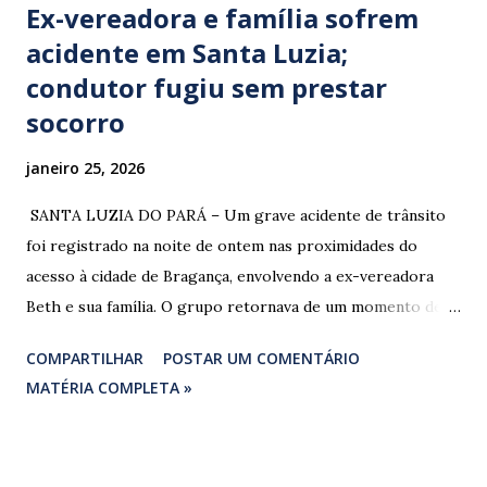
Ex-vereadora e família sofrem
acidente em Santa Luzia;
condutor fugiu sem prestar
socorro
janeiro 25, 2026
​ SANTA LUZIA DO PARÁ – Um grave acidente de trânsito
foi registrado na noite de ontem nas proximidades do
acesso à cidade de Bragança, envolvendo a ex-vereadora
Beth e sua família. O grupo retornava de um momento de
despedida: o Professor Lúcio Rodrigues , marido da ex-
COMPARTILHAR
POSTAR UM COMENTÁRIO
vereadora e irmão dos ex-vereadores de Bragança, Mauro
MATÉRIA COMPLETA »
Rodrigues e Zeca Rodrigues , estava voltando do
sepultamento de seu próprio irmão quando o veículo da
família foi atingido. ​De acordo com relatos de populares e