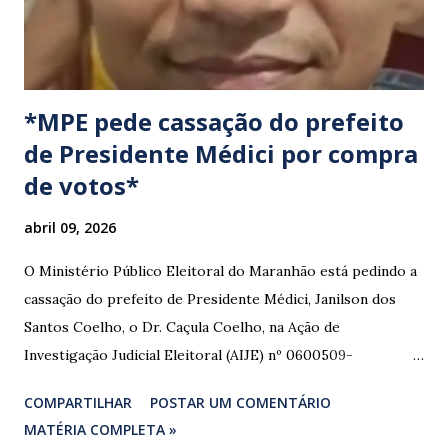
*MPE pede cassação do prefeito
de Presidente Médici por compra
de votos*
abril 09, 2026
O Ministério Público Eleitoral do Maranhão está pedindo a
cassação do prefeito de Presidente Médici, Janilson dos
Santos Coelho, o Dr. Caçula Coelho, na Ação de
Investigação Judicial Eleitoral (AIJE) nº 0600509-
08.2024.6.10.0080, que tramita na 80ª Zona Eleitoral de
COMPARTILHAR
POSTAR UM COMENTÁRIO
Santa Luzia do Paruá. A ação foi movida pela Coligação
MATÉRIA COMPLETA »
“União e Reconstrução” (PP/PL/União), que denunciou a