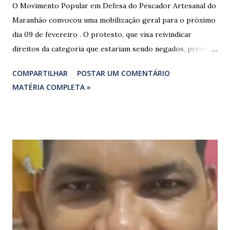
O Movimento Popular em Defesa do Pescador Artesanal do
Maranhão convocou uma mobilização geral para o próximo
dia 09 de fevereiro . O protesto, que visa reivindicar
direitos da categoria que estariam sendo negados, prevê o
fechamento de dois pontos estratégicos em rodovias
COMPARTILHAR
POSTAR UM COMENTÁRIO
federais que cortam o estado. ​As interdições estão
MATÉRIA COMPLETA »
programadas para começar às 07:00 da manhã e, segundo
os organizadores, ocorrerão por tempo indeterminado . ​
Locais confirmados para o bloqueio: ​ BR-316: Na Ponte do
Rio Pindaré. ​ BR-135: Próximo à rotatória de Bacabeira. ​A
manifestação busca chamar a atenção das autoridades para
a pauta da pesca artesanal maranhense, exigindo o
cumprimento de garantias e assistência aos trabalhadores
do setor. Motoristas que planejam trafegar por essas
regiões na data devem estar atentos a possíveis
congestionamentos e atrasos.