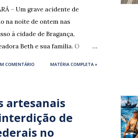
RÁ – Um grave acidente de
ado na noite de ontem nas
sso à cidade de Bragança,
adora Beth e sua família. O
um momento de despedida: o
UM COMENTÁRIO
MATÉRIA COMPLETA »
igues , marido da ex-vereadora e
ores de Bragança, Mauro
rigues , estava voltando do
 artesanais
 próprio irmão quando o veículo
interdição de
do. ​De acordo com relatos de
ederais no
nhas que presenciaram a colisão,