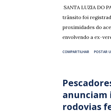
​ SANTA LUZIA DO PA
trânsito foi registr
proximidades do ace
envolvendo a ex-vere
grupo retornava de 
COMPARTILHAR
POSTAR 
Professor Lúcio Rodr
irmão dos ex-veread
Rodrigues e Zeca Rod
Pescadores
sepultamento de seu
anunciam 
da família foi atingi
rodovias f
populares e testemu