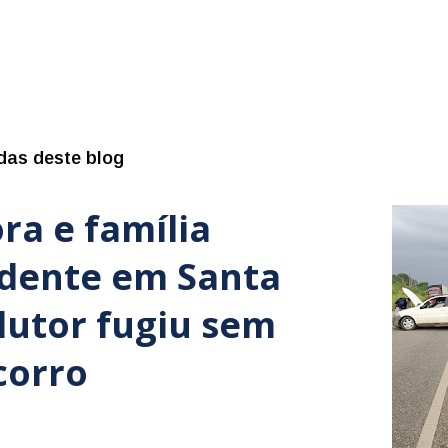
das deste blog
ra e família
idente em Santa
dutor fugiu sem
corro