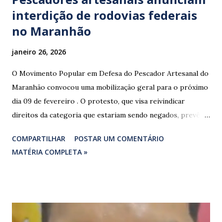
interdição de rodovias federais
no Maranhão
janeiro 26, 2026
O Movimento Popular em Defesa do Pescador Artesanal do
Maranhão convocou uma mobilização geral para o próximo
dia 09 de fevereiro . O protesto, que visa reivindicar
direitos da categoria que estariam sendo negados, prevê o
fechamento de dois pontos estratégicos em rodovias
COMPARTILHAR
POSTAR UM COMENTÁRIO
federais que cortam o estado. ​As interdições estão
MATÉRIA COMPLETA »
programadas para começar às 07:00 da manhã e, segundo
os organizadores, ocorrerão por tempo indeterminado . ​
Locais confirmados para o bloqueio: ​ BR-316: Na Ponte do
Rio Pindaré. ​ BR-135: Próximo à rotatória de Bacabeira. ​A
manifestação busca chamar a atenção das autoridades para