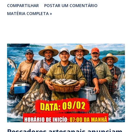
COMPARTILHAR
POSTAR UM COMENTÁRIO
vereadora e irmão dos ex-vereadores de Bragança, Mauro
MATÉRIA COMPLETA »
Rodrigues e Zeca Rodrigues , estava voltando do
sepultamento de seu próprio irmão quando o veículo da
família foi atingido. ​De acordo com relatos de populares e
testemunhas que presenciaram a colisão, o automóvel da
família foi atingido por uma caminhonete. O condutor da
mesma apresentava sinais visíveis de embriaguez, e
diversas latas de bebidas alcoólicas foram avistadas no
interior do veículo. O motorista, identificado por
moradores locais como irmão do vereador "Neguinho do
Coco", de Santa Luzia do Pará, evadiu-se do local sem
prestar assistência às vítimas. ​Atendimento e Danos ​A
Polícia Rodoviária Federal (PRF) foi acionada para atender a
ocorrênc...
Pescadores artesanais anunciam