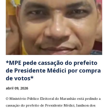
a pauta da pesca artesanal maranhense, exigindo o
cumprimento de garantias e assistência aos trabalhadores
do setor. Motoristas que planejam trafegar por essas
regiões na data devem estar atentos a possíveis
congestionamentos e atrasos.
*MPE pede cassação do prefeito
de Presidente Médici por compra
de votos*
abril 09, 2026
O Ministério Público Eleitoral do Maranhão está pedindo a
cassação do prefeito de Presidente Médici, Janilson dos