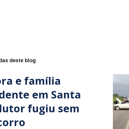
das deste blog
ra e família
idente em Santa
dutor fugiu sem
corro