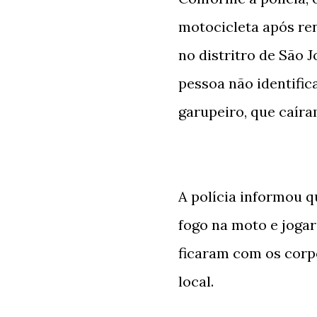
motocicleta após ren
no distritro de São 
pessoa não identific
garupeiro, que caír
A polícia informou q
fogo na moto e joga
ficaram com os cor
local.