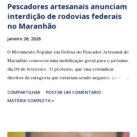
Pescadores artesanais anunciam
interdição de rodovias federais
no Maranhão
janeiro 26, 2026
O Movimento Popular em Defesa do Pescador Artesanal do
Maranhão convocou uma mobilização geral para o próximo
dia 09 de fevereiro . O protesto, que visa reivindicar
direitos da categoria que estariam sendo negados, prevê o
fechamento de dois pontos estratégicos em rodovias
COMPARTILHAR
POSTAR UM COMENTÁRIO
federais que cortam o estado. ​As interdições estão
MATÉRIA COMPLETA »
programadas para começar às 07:00 da manhã e, segundo
os organizadores, ocorrerão por tempo indeterminado . ​
Locais confirmados para o bloqueio: ​ BR-316: Na Ponte do
Rio Pindaré. ​ BR-135: Próximo à rotatória de Bacabeira. ​A