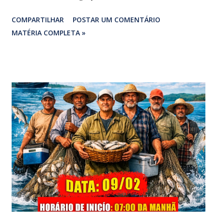
despedida: o Professor Lúcio Rodrigues , marido da ex-
COMPARTILHAR
POSTAR UM COMENTÁRIO
vereadora e irmão dos ex-vereadores de Bragança, Mauro
MATÉRIA COMPLETA »
Rodrigues e Zeca Rodrigues , estava voltando do
sepultamento de seu próprio irmão quando o veículo da
família foi atingido. ​De acordo com relatos de populares e
testemunhas que presenciaram a colisão, o automóvel da
família foi atingido por uma caminhonete. O condutor da
mesma apresentava sinais visíveis de embriaguez, e
diversas latas de bebidas alcoólicas foram avistadas no
interior do veículo. O motorista, identificado por
moradores locais como irmão do vereador "Neguinho do
Coco", de Santa Luzia do Pará, evadiu-se do local sem
prestar assistência às vítimas. ​Atendimento e Danos ​A
Polícia Rodoviária Federal (PRF) foi acionada para atender a
ocorrênc...