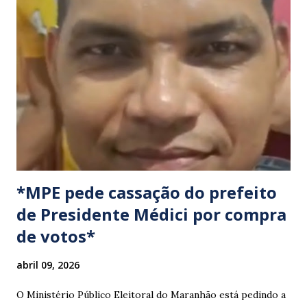
manifestação busca chamar a atenção das autoridades para
a pauta da pesca artesanal maranhense, exigindo o
cumprimento de garantias e assistência aos trabalhadores
do setor. Motoristas que planejam trafegar por essas
regiões na data devem estar atentos a possíveis
congestionamentos e atrasos.
*MPE pede cassação do prefeito
de Presidente Médici por compra
de votos*
abril 09, 2026
O Ministério Público Eleitoral do Maranhão está pedindo a