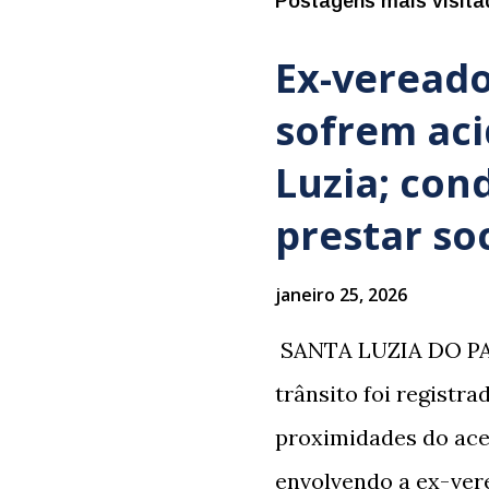
Postagens mais visita
Ex-vereado
sofrem ac
Luzia; con
prestar so
janeiro 25, 2026
​ SANTA LUZIA DO PA
trânsito foi registr
proximidades do ace
envolvendo a ex-vere