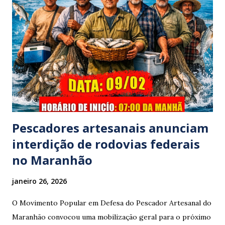
mesma apresentava sinais visíveis de embriaguez, e
diversas latas de bebidas alcoólicas foram avistadas no
interior do veículo. O motorista, identificado por
moradores locais como irmão do vereador "Neguinho do
Coco", de Santa Luzia do Pará, evadiu-se do local sem
prestar assistência às vítimas. ​Atendimento e Danos ​A
Polícia Rodoviária Federal (PRF) foi acionada para atender a
ocorrênc...
Pescadores artesanais anunciam
interdição de rodovias federais
no Maranhão
janeiro 26, 2026
O Movimento Popular em Defesa do Pescador Artesanal do
Maranhão convocou uma mobilização geral para o próximo