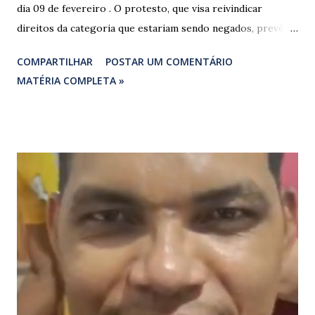
dia 09 de fevereiro . O protesto, que visa reivindicar
direitos da categoria que estariam sendo negados, prevê o
fechamento de dois pontos estratégicos em rodovias
COMPARTILHAR
POSTAR UM COMENTÁRIO
federais que cortam o estado. ​As interdições estão
MATÉRIA COMPLETA »
programadas para começar às 07:00 da manhã e, segundo
os organizadores, ocorrerão por tempo indeterminado . ​
Locais confirmados para o bloqueio: ​ BR-316: Na Ponte do
Rio Pindaré. ​ BR-135: Próximo à rotatória de Bacabeira. ​A
manifestação busca chamar a atenção das autoridades para
a pauta da pesca artesanal maranhense, exigindo o
cumprimento de garantias e assistência aos trabalhadores
do setor. Motoristas que planejam trafegar por essas
regiões na data devem estar atentos a possíveis
congestionamentos e atrasos.