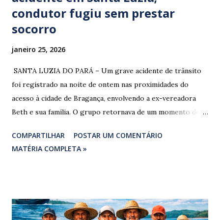
condutor fugiu sem prestar
socorro
janeiro 25, 2026
​ SANTA LUZIA DO PARÁ – Um grave acidente de trânsito
foi registrado na noite de ontem nas proximidades do
acesso à cidade de Bragança, envolvendo a ex-vereadora
Beth e sua família. O grupo retornava de um momento de
despedida: o Professor Lúcio Rodrigues , marido da ex-
COMPARTILHAR
POSTAR UM COMENTÁRIO
vereadora e irmão dos ex-vereadores de Bragança, Mauro
MATÉRIA COMPLETA »
Rodrigues e Zeca Rodrigues , estava voltando do
sepultamento de seu próprio irmão quando o veículo da
família foi atingido. ​De acordo com relatos de populares e
testemunhas que presenciaram a colisão, o automóvel da
família foi atingido por uma caminhonete. O condutor da