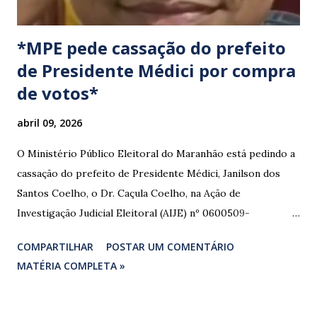
*MPE pede cassação do prefeito
de Presidente Médici por compra
de votos*
abril 09, 2026
O Ministério Público Eleitoral do Maranhão está pedindo a
cassação do prefeito de Presidente Médici, Janilson dos
Santos Coelho, o Dr. Caçula Coelho, na Ação de
Investigação Judicial Eleitoral (AIJE) nº 0600509-
08.2024.6.10.0080, que tramita na 80ª Zona Eleitoral de
COMPARTILHAR
POSTAR UM COMENTÁRIO
Santa Luzia do Paruá. A ação foi movida pela Coligação
MATÉRIA COMPLETA »
“União e Reconstrução” (PP/PL/União), que denunciou a
prática de abuso de poder econômico, captação ilícita de
sufrágio (compra de votos) e uso indevido de bens públicos