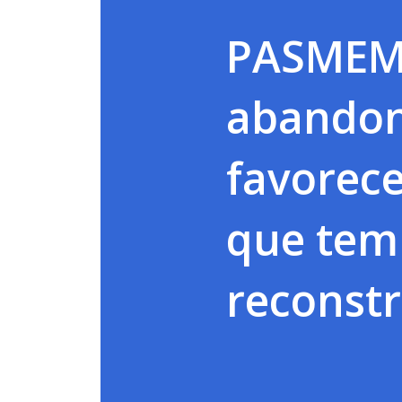
PASMEM!
abandon
favorece
que tem
reconst