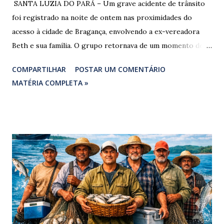
​ SANTA LUZIA DO PARÁ – Um grave acidente de trânsito
foi registrado na noite de ontem nas proximidades do
acesso à cidade de Bragança, envolvendo a ex-vereadora
Beth e sua família. O grupo retornava de um momento de
despedida: o Professor Lúcio Rodrigues , marido da ex-
COMPARTILHAR
POSTAR UM COMENTÁRIO
vereadora e irmão dos ex-vereadores de Bragança, Mauro
MATÉRIA COMPLETA »
Rodrigues e Zeca Rodrigues , estava voltando do
sepultamento de seu próprio irmão quando o veículo da
família foi atingido. ​De acordo com relatos de populares e
testemunhas que presenciaram a colisão, o automóvel da
família foi atingido por uma caminhonete. O condutor da
mesma apresentava sinais visíveis de embriaguez, e
diversas latas de bebidas alcoólicas foram avistadas no
interior do veículo. O motorista, identificado por
moradores locais como irmão do vereador "Neguinho do
Coco", de Santa Luzia do Pará, evadiu-se do local sem