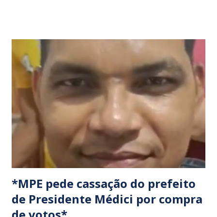
os organizadores, ocorrerão por tempo indeterminado . ​
Locais confirmados para o bloqueio: ​ BR-316: Na Ponte do
Rio Pindaré. ​ BR-135: Próximo à rotatória de Bacabeira. ​A
manifestação busca chamar a atenção das autoridades para
a pauta da pesca artesanal maranhense, exigindo o
cumprimento de garantias e assistência aos trabalhadores
do setor. Motoristas que planejam trafegar por essas
regiões na data devem estar atentos a possíveis
congestionamentos e atrasos.
*MPE pede cassação do prefeito
de Presidente Médici por compra
de votos*