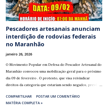
prestar assistência às vítimas. ​Atendimento e Danos ​A
Polícia Rodoviária Federal (PRF) foi acionada para atender a
ocorrênc...
Pescadores artesanais anunciam
interdição de rodovias federais
no Maranhão
janeiro 26, 2026
O Movimento Popular em Defesa do Pescador Artesanal do
Maranhão convocou uma mobilização geral para o próximo
dia 09 de fevereiro . O protesto, que visa reivindicar
direitos da categoria que estariam sendo negados, prevê o
fechamento de dois pontos estratégicos em rodovias
COMPARTILHAR
POSTAR UM COMENTÁRIO
federais que cortam o estado. ​As interdições estão
MATÉRIA COMPLETA »
programadas para começar às 07:00 da manhã e, segundo