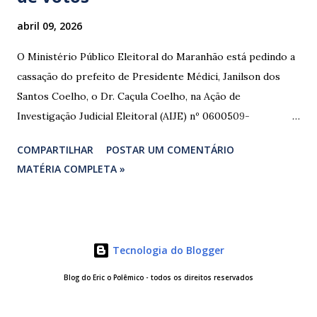
abril 09, 2026
O Ministério Público Eleitoral do Maranhão está pedindo a
cassação do prefeito de Presidente Médici, Janilson dos
Santos Coelho, o Dr. Caçula Coelho, na Ação de
Investigação Judicial Eleitoral (AIJE) nº 0600509-
08.2024.6.10.0080, que tramita na 80ª Zona Eleitoral de
COMPARTILHAR
POSTAR UM COMENTÁRIO
Santa Luzia do Paruá. A ação foi movida pela Coligação
MATÉRIA COMPLETA »
“União e Reconstrução” (PP/PL/União), que denunciou a
prática de abuso de poder econômico, captação ilícita de
sufrágio (compra de votos) e uso indevido de bens públicos
durante as eleições de 2024. As provas apresentadas nos
Tecnologia do Blogger
autos são contundentes. Testemunhas relataram ter
recebido R$ 3.000,00 em troca de votos, com negociação
Blog do Eric o Polêmico - todos os direitos reservados
feita diretamente com o investigado e intermediada por
uma vereadora. Comprovantes de transferências via Pix e