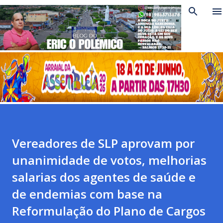
Pular para o conteúdo princi
Vereadores de SLP aprovam por
unanimidade de votos, melhorias
salarias dos agentes de saúde e
de endemias com base na
Reformulação do Plano de Cargos