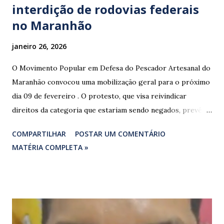
interdição de rodovias federais
no Maranhão
janeiro 26, 2026
O Movimento Popular em Defesa do Pescador Artesanal do
Maranhão convocou uma mobilização geral para o próximo
dia 09 de fevereiro . O protesto, que visa reivindicar
direitos da categoria que estariam sendo negados, prevê o
fechamento de dois pontos estratégicos em rodovias
COMPARTILHAR
POSTAR UM COMENTÁRIO
federais que cortam o estado. ​As interdições estão
MATÉRIA COMPLETA »
programadas para começar às 07:00 da manhã e, segundo
os organizadores, ocorrerão por tempo indeterminado . ​
Locais confirmados para o bloqueio: ​ BR-316: Na Ponte do
Rio Pindaré. ​ BR-135: Próximo à rotatória de Bacabeira. ​A
manifestação busca chamar a atenção das autoridades para
a pauta da pesca artesanal maranhense, exigindo o