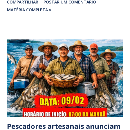
COMPARTILHAR
POSTAR UM COMENTÁRIO
vereadora e irmão dos ex-vereadores de Bragança, Mauro
MATÉRIA COMPLETA »
Rodrigues e Zeca Rodrigues , estava voltando do
sepultamento de seu próprio irmão quando o veículo da
família foi atingido. ​De acordo com relatos de populares e
testemunhas que presenciaram a colisão, o automóvel da
família foi atingido por uma caminhonete. O condutor da
mesma apresentava sinais visíveis de embriaguez, e
diversas latas de bebidas alcoólicas foram avistadas no
interior do veículo. O motorista, identificado por
moradores locais como irmão do vereador "Neguinho do
Coco", de Santa Luzia do Pará, evadiu-se do local sem
prestar assistência às vítimas. ​Atendimento e Danos ​A
Polícia Rodoviária Federal (PRF) foi acionada para atender a
ocorrênc...
Pescadores artesanais anunciam