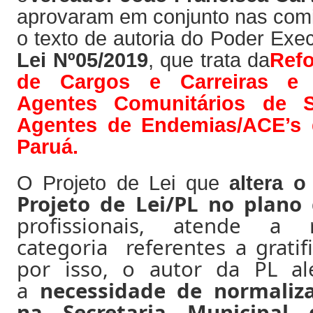
aprovaram em conjunto nas com
o texto de autoria do Poder Exe
Lei Nº05/2019
, que trata da
Ref
de Cargos e Carreiras e
Agentes Comunitários de 
Agentes de Endemias/ACE’s 
Paruá.
O Projeto de Lei que
altera o
Projeto de Lei/PL no plano
profissionais, atende a r
categoria referentes a gratifi
por isso, o autor da PL a
a
necessidade de normaliz
na Secretaria Municipal