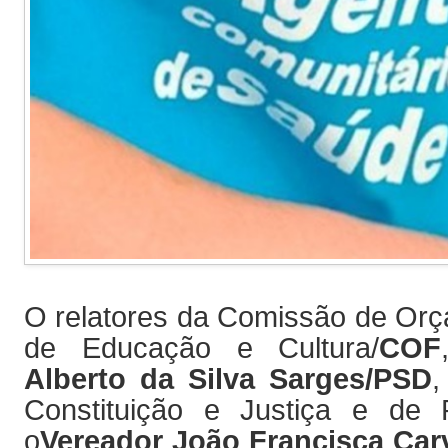
O relatores da Comissão de Orç
de Educação e Cultura/
COF
Alberto da Silva Sarges/PSD
,
Constituição e Justiça e de 
o
Vereador João Francisca Ca