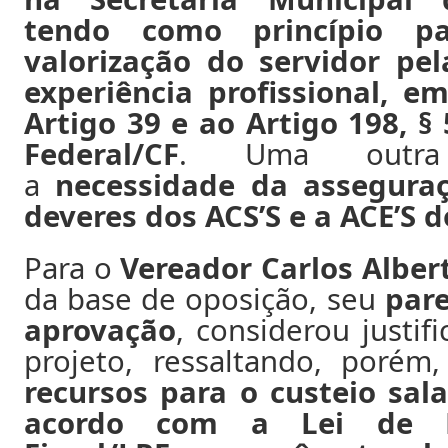
tendo como princípio p
valorização do servidor pe
experiência profissional, 
Artigo 39 e ao Artigo 198,
§ 
Federal/CF
. Uma outra 
a
necessidade da asseguraç
deveres dos ACS’S e a ACE’S 
Para o
Vereador Carlos Alber
da base de oposição, seu
pare
aprovação
, considerou justifi
projeto, ressaltando, poré
recursos para o custeio sala
acordo com a Lei de Re