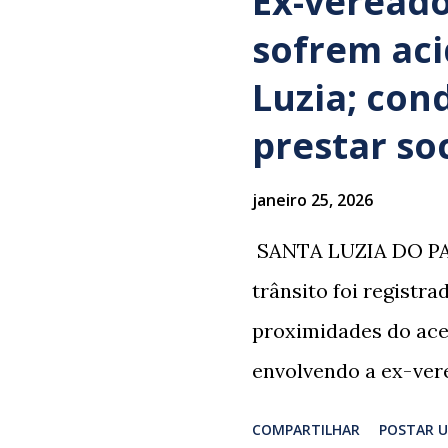
Ex-vereado
sofrem ac
Luzia; con
prestar so
janeiro 25, 2026
​ SANTA LUZIA DO PA
trânsito foi registr
proximidades do ace
envolvendo a ex-vere
grupo retornava de 
COMPARTILHAR
POSTAR 