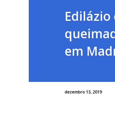
Edilázio
queimad
em Madr
dezembro 13, 2019