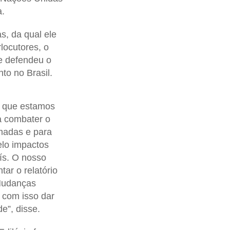
a.
, da qual ele
locutores, o
e defendeu o
o no Brasil.
 que estamos
a combater o
madas e para
elo impactos
ís. O nosso
ar o relatório
Mudanças
 com isso dar
e”, disse.