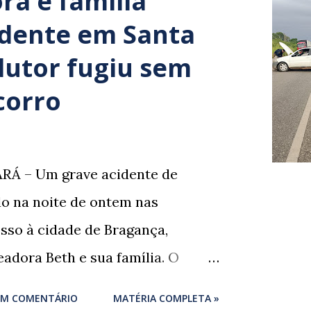
ra e família
idente em Santa
dutor fugiu sem
corro
RÁ – Um grave acidente de
ado na noite de ontem nas
sso à cidade de Bragança,
adora Beth e sua família. O
um momento de despedida: o
UM COMENTÁRIO
MATÉRIA COMPLETA »