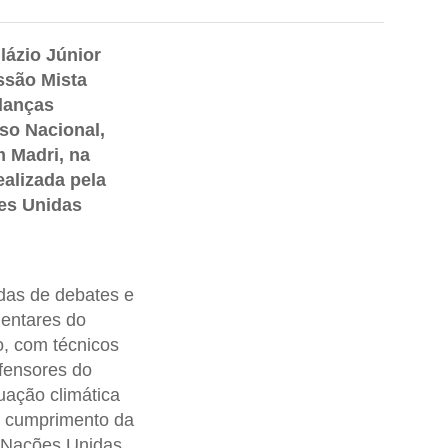
lázio Júnior
ssão Mista
danças
so Nacional,
m Madri, na
alizada pela
es Unidas
odas de debates e
mentares do
o, com técnicos
fensores do
uação climática
ao cumprimento da
 Nações Unidas