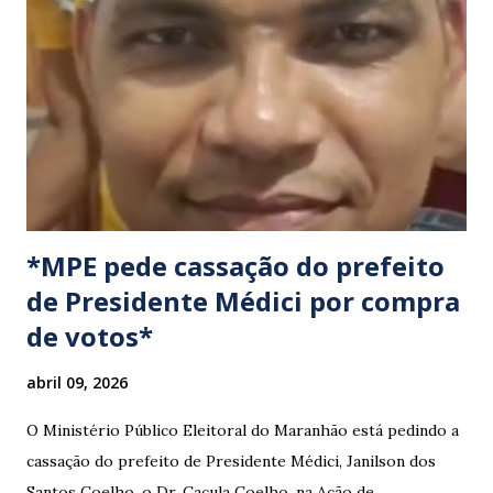
cumprimento de garantias e assistência aos trabalhadores
do setor. Motoristas que planejam trafegar por essas
regiões na data devem estar atentos a possíveis
congestionamentos e atrasos.
*MPE pede cassação do prefeito
de Presidente Médici por compra
de votos*
abril 09, 2026
O Ministério Público Eleitoral do Maranhão está pedindo a
cassação do prefeito de Presidente Médici, Janilson dos
Santos Coelho, o Dr. Caçula Coelho, na Ação de