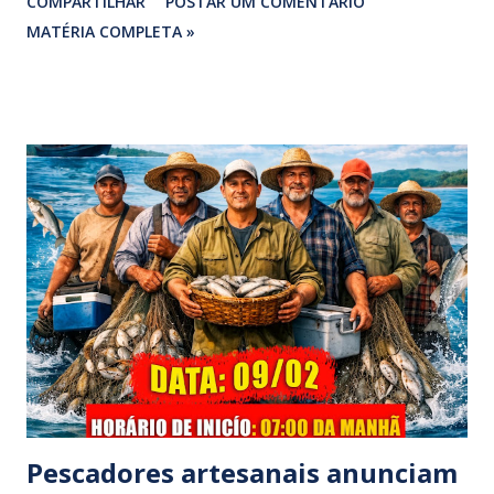
COMPARTILHAR
POSTAR UM COMENTÁRIO
vereadora e irmão dos ex-vereadores de Bragança, Mauro
MATÉRIA COMPLETA »
Rodrigues e Zeca Rodrigues , estava voltando do
sepultamento de seu próprio irmão quando o veículo da
família foi atingido. ​De acordo com relatos de populares e
testemunhas que presenciaram a colisão, o automóvel da
família foi atingido por uma caminhonete. O condutor da
mesma apresentava sinais visíveis de embriaguez, e
diversas latas de bebidas alcoólicas foram avistadas no
interior do veículo. O motorista, identificado por
moradores locais como irmão do vereador "Neguinho do
Coco", de Santa Luzia do Pará, evadiu-se do local sem
prestar assistência às vítimas. ​Atendimento e Danos ​A
Polícia Rodoviária Federal (PRF) foi acionada para atender a
ocorrênc...
Pescadores artesanais anunciam