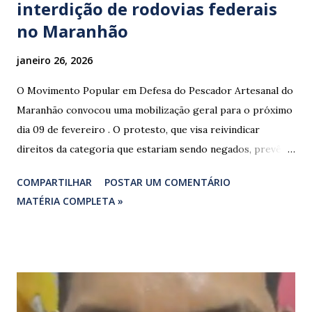
interdição de rodovias federais
no Maranhão
janeiro 26, 2026
O Movimento Popular em Defesa do Pescador Artesanal do
Maranhão convocou uma mobilização geral para o próximo
dia 09 de fevereiro . O protesto, que visa reivindicar
direitos da categoria que estariam sendo negados, prevê o
fechamento de dois pontos estratégicos em rodovias
COMPARTILHAR
POSTAR UM COMENTÁRIO
federais que cortam o estado. ​As interdições estão
MATÉRIA COMPLETA »
programadas para começar às 07:00 da manhã e, segundo
os organizadores, ocorrerão por tempo indeterminado . ​
Locais confirmados para o bloqueio: ​ BR-316: Na Ponte do
Rio Pindaré. ​ BR-135: Próximo à rotatória de Bacabeira. ​A
manifestação busca chamar a atenção das autoridades para
a pauta da pesca artesanal maranhense, exigindo o