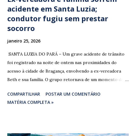
acidente em Santa Luzia;
condutor fugiu sem prestar
socorro
janeiro 25, 2026
​ SANTA LUZIA DO PARÁ – Um grave acidente de trânsito
foi registrado na noite de ontem nas proximidades do
acesso à cidade de Bragança, envolvendo a ex-vereadora
Beth e sua família. O grupo retornava de um momento de
despedida: o Professor Lúcio Rodrigues , marido da ex-
COMPARTILHAR
POSTAR UM COMENTÁRIO
vereadora e irmão dos ex-vereadores de Bragança, Mauro
MATÉRIA COMPLETA »
Rodrigues e Zeca Rodrigues , estava voltando do
sepultamento de seu próprio irmão quando o veículo da
família foi atingido. ​De acordo com relatos de populares e
testemunhas que presenciaram a colisão, o automóvel da