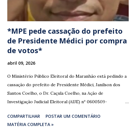
*MPE pede cassação do prefeito
de Presidente Médici por compra
de votos*
abril 09, 2026
O Ministério Público Eleitoral do Maranhão está pedindo a
cassação do prefeito de Presidente Médici, Janilson dos
Santos Coelho, o Dr. Caçula Coelho, na Ação de
Investigação Judicial Eleitoral (AIJE) nº 0600509-
08.2024.6.10.0080, que tramita na 80ª Zona Eleitoral de
COMPARTILHAR
POSTAR UM COMENTÁRIO
Santa Luzia do Paruá. A ação foi movida pela Coligação
MATÉRIA COMPLETA »
“União e Reconstrução” (PP/PL/União), que denunciou a
prática de abuso de poder econômico, captação ilícita de