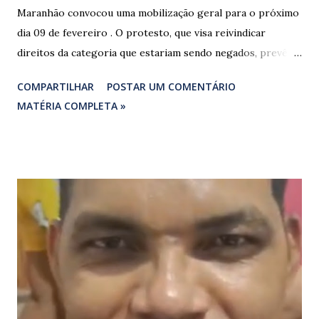
Maranhão convocou uma mobilização geral para o próximo
dia 09 de fevereiro . O protesto, que visa reivindicar
direitos da categoria que estariam sendo negados, prevê o
fechamento de dois pontos estratégicos em rodovias
COMPARTILHAR
POSTAR UM COMENTÁRIO
federais que cortam o estado. ​As interdições estão
MATÉRIA COMPLETA »
programadas para começar às 07:00 da manhã e, segundo
os organizadores, ocorrerão por tempo indeterminado . ​
Locais confirmados para o bloqueio: ​ BR-316: Na Ponte do
Rio Pindaré. ​ BR-135: Próximo à rotatória de Bacabeira. ​A
manifestação busca chamar a atenção das autoridades para
a pauta da pesca artesanal maranhense, exigindo o
cumprimento de garantias e assistência aos trabalhadores
do setor. Motoristas que planejam trafegar por essas
regiões na data devem estar atentos a possíveis
congestionamentos e atrasos.