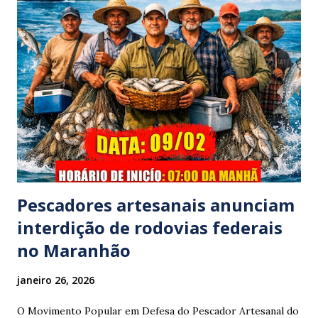
família foi atingido por uma caminhonete. O condutor da
mesma apresentava sinais visíveis de embriaguez, e
diversas latas de bebidas alcoólicas foram avistadas no
interior do veículo. O motorista, identificado por
moradores locais como irmão do vereador "Neguinho do
Coco", de Santa Luzia do Pará, evadiu-se do local sem
prestar assistência às vítimas. ​Atendimento e Danos ​A
Polícia Rodoviária Federal (PRF) foi acionada para atender a
ocorrênc...
Pescadores artesanais anunciam
interdição de rodovias federais
no Maranhão
janeiro 26, 2026
O Movimento Popular em Defesa do Pescador Artesanal do