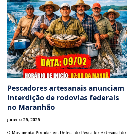
família foi atingido por uma caminhonete. O condutor da
mesma apresentava sinais visíveis de embriaguez, e
diversas latas de bebidas alcoólicas foram avistadas no
interior do veículo. O motorista, identificado por
moradores locais como irmão do vereador "Neguinho do
Coco", de Santa Luzia do Pará, evadiu-se do local sem
prestar assistência às vítimas. ​Atendimento e Danos ​A
Polícia Rodoviária Federal (PRF) foi acionada para atender a
ocorrênc...
Pescadores artesanais anunciam
interdição de rodovias federais
no Maranhão
janeiro 26, 2026
O Movimento Popular em Defesa do Pescador Artesanal do