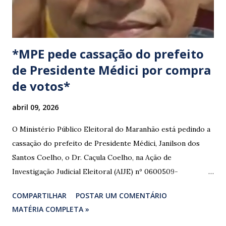
*MPE pede cassação do prefeito
de Presidente Médici por compra
de votos*
abril 09, 2026
O Ministério Público Eleitoral do Maranhão está pedindo a
cassação do prefeito de Presidente Médici, Janilson dos
Santos Coelho, o Dr. Caçula Coelho, na Ação de
Investigação Judicial Eleitoral (AIJE) nº 0600509-
08.2024.6.10.0080, que tramita na 80ª Zona Eleitoral de
COMPARTILHAR
POSTAR UM COMENTÁRIO
Santa Luzia do Paruá. A ação foi movida pela Coligação
MATÉRIA COMPLETA »
“União e Reconstrução” (PP/PL/União), que denunciou a