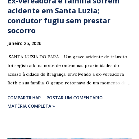
Ex-vereadora e família sofrem
acidente em Santa Luzia;
condutor fugiu sem prestar
socorro
janeiro 25, 2026
​ SANTA LUZIA DO PARÁ – Um grave acidente de trânsito
foi registrado na noite de ontem nas proximidades do
acesso à cidade de Bragança, envolvendo a ex-vereadora
Beth e sua família. O grupo retornava de um momento de
despedida: o Professor Lúcio Rodrigues , marido da ex-
COMPARTILHAR
POSTAR UM COMENTÁRIO
vereadora e irmão dos ex-vereadores de Bragança, Mauro
MATÉRIA COMPLETA »
Rodrigues e Zeca Rodrigues , estava voltando do
sepultamento de seu próprio irmão quando o veículo da
família foi atingido. ​De acordo com relatos de populares e
testemunhas que presenciaram a colisão, o automóvel da