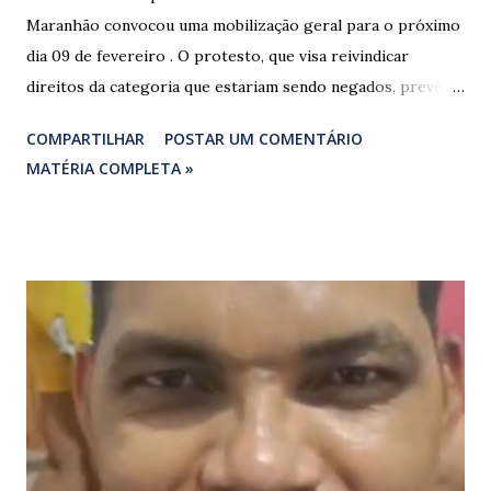
Maranhão convocou uma mobilização geral para o próximo
dia 09 de fevereiro . O protesto, que visa reivindicar
direitos da categoria que estariam sendo negados, prevê o
fechamento de dois pontos estratégicos em rodovias
COMPARTILHAR
POSTAR UM COMENTÁRIO
federais que cortam o estado. ​As interdições estão
MATÉRIA COMPLETA »
programadas para começar às 07:00 da manhã e, segundo
os organizadores, ocorrerão por tempo indeterminado . ​
Locais confirmados para o bloqueio: ​ BR-316: Na Ponte do
Rio Pindaré. ​ BR-135: Próximo à rotatória de Bacabeira. ​A
manifestação busca chamar a atenção das autoridades para
a pauta da pesca artesanal maranhense, exigindo o
cumprimento de garantias e assistência aos trabalhadores
do setor. Motoristas que planejam trafegar por essas
regiões na data devem estar atentos a possíveis
congestionamentos e atrasos.