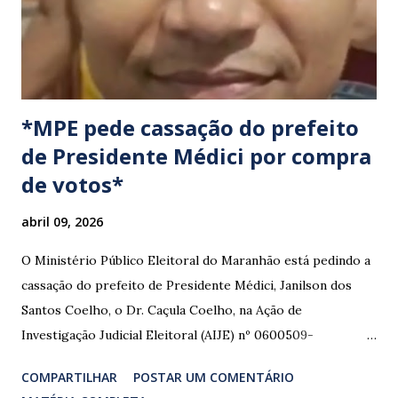
congestionamentos e atrasos.
*MPE pede cassação do prefeito
de Presidente Médici por compra
de votos*
abril 09, 2026
O Ministério Público Eleitoral do Maranhão está pedindo a
cassação do prefeito de Presidente Médici, Janilson dos
Santos Coelho, o Dr. Caçula Coelho, na Ação de
Investigação Judicial Eleitoral (AIJE) nº 0600509-
08.2024.6.10.0080, que tramita na 80ª Zona Eleitoral de
COMPARTILHAR
POSTAR UM COMENTÁRIO
Santa Luzia do Paruá. A ação foi movida pela Coligação