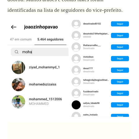
a
o
d
identificadas na lista de seguidores do vice-prefeito.
e
2
0
2
3