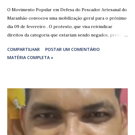
O Movimento Popular em Defesa do Pescador Artesanal do
Maranhão convocou uma mobilização geral para o próximo
dia 09 de fevereiro . O protesto, que visa reivindicar
direitos da categoria que estariam sendo negados, prevê o
fechamento de dois pontos estratégicos em rodovias
COMPARTILHAR
POSTAR UM COMENTÁRIO
federais que cortam o estado. ​As interdições estão
MATÉRIA COMPLETA »
programadas para começar às 07:00 da manhã e, segundo
os organizadores, ocorrerão por tempo indeterminado . ​
Locais confirmados para o bloqueio: ​ BR-316: Na Ponte do
Rio Pindaré. ​ BR-135: Próximo à rotatória de Bacabeira. ​A
manifestação busca chamar a atenção das autoridades para
a pauta da pesca artesanal maranhense, exigindo o
cumprimento de garantias e assistência aos trabalhadores
do setor. Motoristas que planejam trafegar por essas
regiões na data devem estar atentos a possíveis