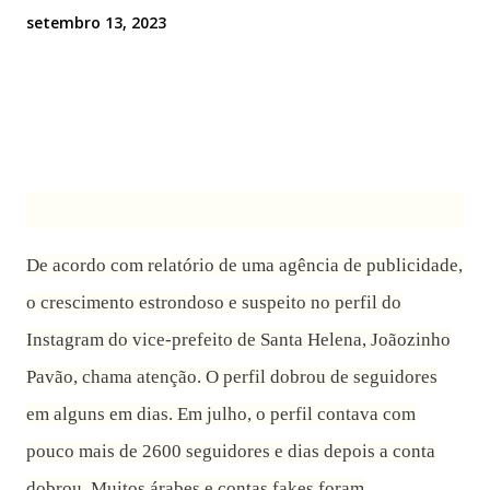
setembro 13, 2023
o
S
1
i
n
e
3
f
m
d
o
r
c
e
De acordo com relatório de uma agência de publicidade,
m
a
s
a
o crescimento estrondoso e suspeito no perfil do
n
t
e
t
Instagram do vice-prefeito de Santa Helena, Joãozinho
e
t
e
g
e
Pavão, chama atenção. O perfil dobrou de seguidores
o
m
em alguns em dias. Em julho, o perfil contava com
r
b
pouco mais de 2600 seguidores e dias depois a conta
i
r
dobrou. Muitos árabes e contas fakes foram