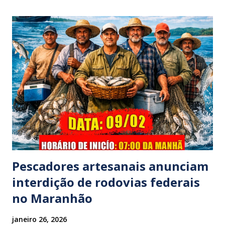
testemunhas que presenciaram a colisão, o automóvel da
família foi atingido por uma caminhonete. O condutor da
mesma apresentava sinais visíveis de embriaguez, e
diversas latas de bebidas alcoólicas foram avistadas no
interior do veículo. O motorista, identificado por
moradores locais como irmão do vereador "Neguinho do
Coco", de Santa Luzia do Pará, evadiu-se do local sem
prestar assistência às vítimas. ​Atendimento e Danos ​A
Polícia Rodoviária Federal (PRF) foi acionada para atender a
ocorrênc...
Pescadores artesanais anunciam
interdição de rodovias federais
no Maranhão
janeiro 26, 2026