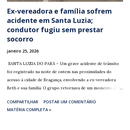
Ex-vereadora e família sofrem
acidente em Santa Luzia;
condutor fugiu sem prestar
socorro
janeiro 25, 2026
​ SANTA LUZIA DO PARÁ – Um grave acidente de trânsito
foi registrado na noite de ontem nas proximidades do
acesso à cidade de Bragança, envolvendo a ex-vereadora
Beth e sua família. O grupo retornava de um momento de
despedida: o Professor Lúcio Rodrigues , marido da ex-
COMPARTILHAR
POSTAR UM COMENTÁRIO
vereadora e irmão dos ex-vereadores de Bragança, Mauro
MATÉRIA COMPLETA »
Rodrigues e Zeca Rodrigues , estava voltando do
sepultamento de seu próprio irmão quando o veículo da
família foi atingido. ​De acordo com relatos de populares e