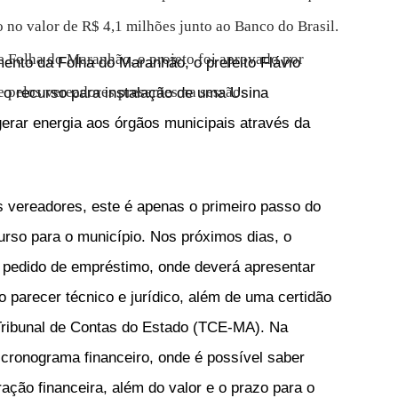
o no valor de R$ 4,1 milhões junto ao Banco do Brasil.
e Folha do Maranhão, o projeto foi aprovado por
ento da Folha do Maranhão, o prefeito Flávio
 pelos vereadores presentes na sessão.
ar o recurso para instalação de uma Usina
gerar energia aos órgãos municipais através da
.
s vereadores, este é apenas o primeiro passo do
urso para o município. Nos próximos dias, o
 o pedido de empréstimo, onde deverá apresentar
 parecer técnico e jurídico, além de uma certidão
 Tribunal de Contas do Estado (TCE-MA). Na
 cronograma financeiro, onde é possível saber
ação financeira, além do valor e o prazo para o