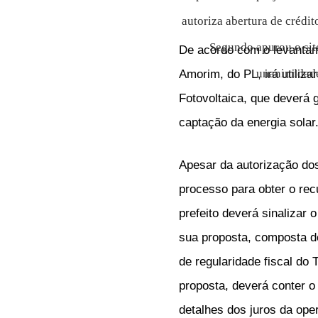
autoriza abertura de crédit
Segundo apurou o sit
De acordo com o levantam
unanimidade
Amorim, do PL, irá utiliz
Fotovoltaica, que deverá 
captação da energia solar
Apesar da autorização do
processo para obter o rec
prefeito deverá sinalizar
sua proposta, composta do
de regularidade fiscal do
proposta, deverá conter o
detalhes dos juros da oper