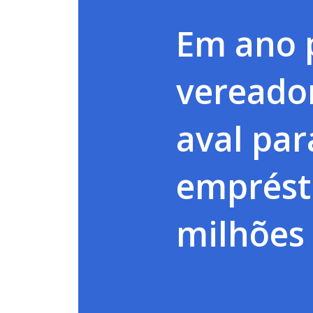
Em ano p
vereado
aval par
emprést
milhões