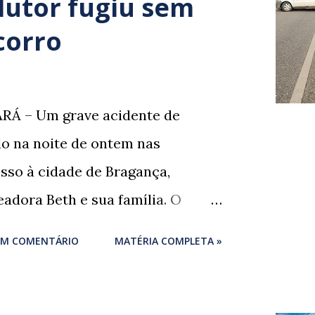
dutor fugiu sem
corro
RÁ – Um grave acidente de
ado na noite de ontem nas
sso à cidade de Bragança,
adora Beth e sua família. O
um momento de despedida: o
UM COMENTÁRIO
MATÉRIA COMPLETA »
igues , marido da ex-vereadora e
ores de Bragança, Mauro
rigues , estava voltando do