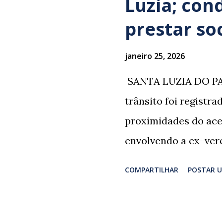
Luzia; con
prestar so
janeiro 25, 2026
​ SANTA LUZIA DO PA
trânsito foi registr
proximidades do ace
envolvendo a ex-vere
grupo retornava de 
COMPARTILHAR
POSTAR 
Professor Lúcio Rodr
irmão dos ex-veread
Rodrigues e Zeca Rod