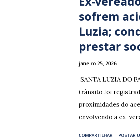
Ex-vereado
sofrem ac
Luzia; con
prestar so
janeiro 25, 2026
​ SANTA LUZIA DO PA
trânsito foi registr
proximidades do ace
envolvendo a ex-vere
grupo retornava de 
COMPARTILHAR
POSTAR 