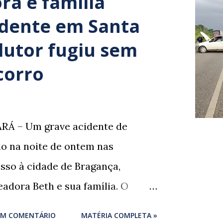
ra e família
idente em Santa
dutor fugiu sem
corro
RÁ – Um grave acidente de
ado na noite de ontem nas
sso à cidade de Bragança,
adora Beth e sua família. O
um momento de despedida: o
UM COMENTÁRIO
MATÉRIA COMPLETA »