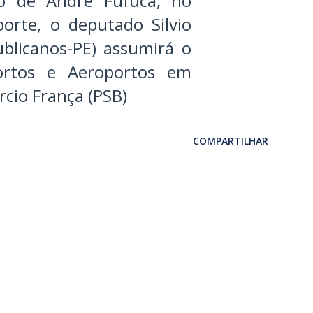
o de André Fufuca, no
porte, o deputado Silvio
ublicanos-PE) assumirá o
ortos e Aeroportos em
rcio França (PSB)
COMPARTILHAR