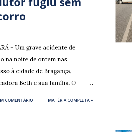
dutor fugiu sem
corro
RÁ – Um grave acidente de
ado na noite de ontem nas
sso à cidade de Bragança,
adora Beth e sua família. O
um momento de despedida: o
UM COMENTÁRIO
MATÉRIA COMPLETA »
igues , marido da ex-vereadora e
ores de Bragança, Mauro
rigues , estava voltando do