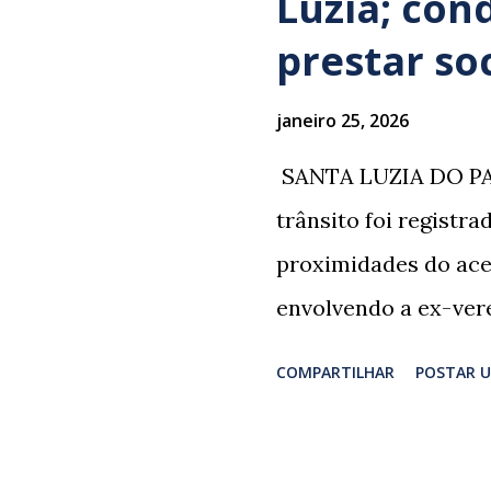
Luzia; con
prestar so
janeiro 25, 2026
​ SANTA LUZIA DO PA
trânsito foi registr
proximidades do ace
envolvendo a ex-vere
grupo retornava de 
COMPARTILHAR
POSTAR 
Professor Lúcio Rodr
irmão dos ex-veread
Rodrigues e Zeca Rod