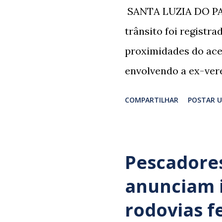
​ SANTA LUZIA DO PA
trânsito foi registr
proximidades do ace
envolvendo a ex-vere
grupo retornava de 
COMPARTILHAR
POSTAR 
Professor Lúcio Rodr
irmão dos ex-veread
Rodrigues e Zeca Rod
Pescadores
sepultamento de seu
anunciam 
da família foi atingi
rodovias f
populares e testemu