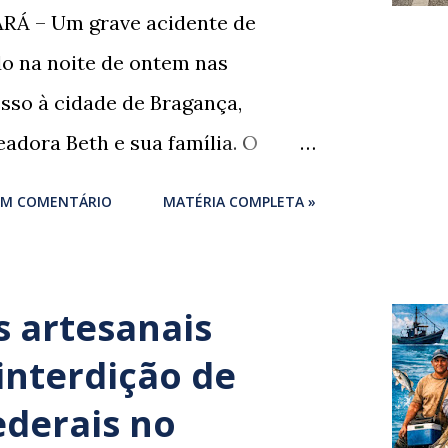
RÁ – Um grave acidente de
ado na noite de ontem nas
sso à cidade de Bragança,
adora Beth e sua família. O
um momento de despedida: o
UM COMENTÁRIO
MATÉRIA COMPLETA »
igues , marido da ex-vereadora e
ores de Bragança, Mauro
rigues , estava voltando do
 artesanais
 próprio irmão quando o veículo
interdição de
do. ​De acordo com relatos de
ederais no
nhas que presenciaram a colisão,