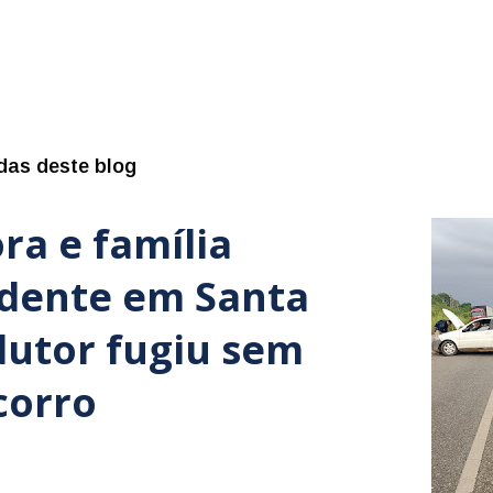
das deste blog
ra e família
idente em Santa
dutor fugiu sem
corro