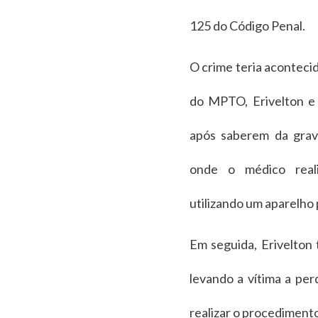
125 do Código Penal.
O crime teria aconteci
do MPTO, Erivelton e
após saberem da gravi
onde o médico reali
utilizando um aparelho 
Em seguida, Erivelton 
levando a vítima a per
realizar o procediment