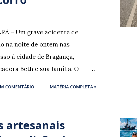
RÁ – Um grave acidente de
ado na noite de ontem nas
sso à cidade de Bragança,
adora Beth e sua família. O
um momento de despedida: o
UM COMENTÁRIO
MATÉRIA COMPLETA »
igues , marido da ex-vereadora e
ores de Bragança, Mauro
rigues , estava voltando do
 artesanais
 próprio irmão quando o veículo