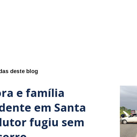
das deste blog
ra e família
idente em Santa
dutor fugiu sem
corro