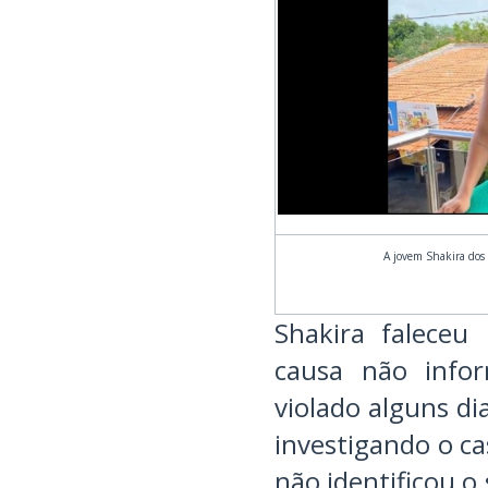
A jovem Shakira dos 
Shakira faleceu
causa não infor
violado alguns di
investigando o c
não identificou o