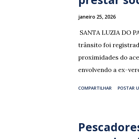
janeiro 25, 2026
​ SANTA LUZIA DO PA
trânsito foi registr
proximidades do ace
envolvendo a ex-vere
grupo retornava de 
COMPARTILHAR
POSTAR 
Professor Lúcio Rodr
irmão dos ex-veread
Rodrigues e Zeca Rod
Pescadores
sepultamento de seu