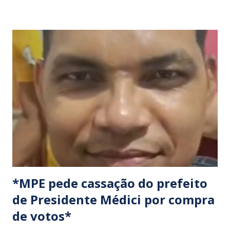
Locais confirmados para o bloqueio: ​ BR-316: Na Ponte do
Rio Pindaré. ​ BR-135: Próximo à rotatória de Bacabeira. ​A
manifestação busca chamar a atenção das autoridades para
a pauta da pesca artesanal maranhense, exigindo o
cumprimento de garantias e assistência aos trabalhadores
do setor. Motoristas que planejam trafegar por essas
regiões na data devem estar atentos a possíveis
congestionamentos e atrasos.
*MPE pede cassação do prefeito
de Presidente Médici por compra
de votos*