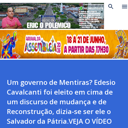
Pular para o conteúdo principal
Um governo de Mentiras? Edesio
Cavalcanti foi eleito em cima de
um discurso de mudança e de
Reconstrução, dizia-se ser ele o
Salvador da Pátria.VEJA O VÍDEO