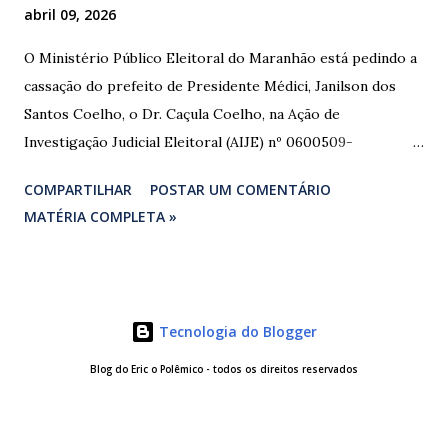
abril 09, 2026
O Ministério Público Eleitoral do Maranhão está pedindo a
cassação do prefeito de Presidente Médici, Janilson dos
Santos Coelho, o Dr. Caçula Coelho, na Ação de
Investigação Judicial Eleitoral (AIJE) nº 0600509-
08.2024.6.10.0080, que tramita na 80ª Zona Eleitoral de
COMPARTILHAR
POSTAR UM COMENTÁRIO
Santa Luzia do Paruá. A ação foi movida pela Coligação
MATÉRIA COMPLETA »
“União e Reconstrução” (PP/PL/União), que denunciou a
prática de abuso de poder econômico, captação ilícita de
sufrágio (compra de votos) e uso indevido de bens públicos
durante as eleições de 2024. As provas apresentadas nos
Tecnologia do Blogger
autos são contundentes. Testemunhas relataram ter
recebido R$ 3.000,00 em troca de votos, com negociação
Blog do Eric o Polêmico - todos os direitos reservados
feita diretamente com o investigado e intermediada por
uma vereadora. Comprovantes de transferências via Pix e