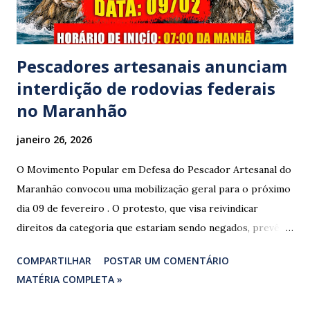
Polícia Rodoviária Federal (PRF) foi acionada para atender a
ocorrênc...
Pescadores artesanais anunciam
interdição de rodovias federais
no Maranhão
janeiro 26, 2026
O Movimento Popular em Defesa do Pescador Artesanal do
Maranhão convocou uma mobilização geral para o próximo
dia 09 de fevereiro . O protesto, que visa reivindicar
direitos da categoria que estariam sendo negados, prevê o
fechamento de dois pontos estratégicos em rodovias
COMPARTILHAR
POSTAR UM COMENTÁRIO
federais que cortam o estado. ​As interdições estão
MATÉRIA COMPLETA »
programadas para começar às 07:00 da manhã e, segundo
os organizadores, ocorrerão por tempo indeterminado . ​