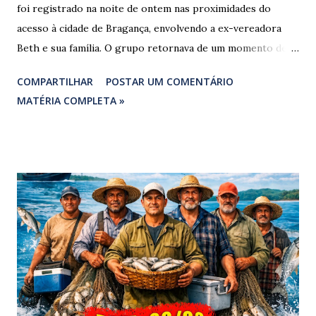
foi registrado na noite de ontem nas proximidades do
acesso à cidade de Bragança, envolvendo a ex-vereadora
Beth e sua família. O grupo retornava de um momento de
despedida: o Professor Lúcio Rodrigues , marido da ex-
COMPARTILHAR
POSTAR UM COMENTÁRIO
vereadora e irmão dos ex-vereadores de Bragança, Mauro
MATÉRIA COMPLETA »
Rodrigues e Zeca Rodrigues , estava voltando do
sepultamento de seu próprio irmão quando o veículo da
família foi atingido. ​De acordo com relatos de populares e
testemunhas que presenciaram a colisão, o automóvel da
família foi atingido por uma caminhonete. O condutor da
mesma apresentava sinais visíveis de embriaguez, e
diversas latas de bebidas alcoólicas foram avistadas no
interior do veículo. O motorista, identificado por
moradores locais como irmão do vereador "Neguinho do
Coco", de Santa Luzia do Pará, evadiu-se do local sem
prestar assistência às vítimas. ​Atendimento e Danos ​A