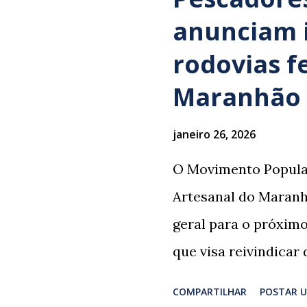
sepultamento de seu
anunciam 
da família foi atingi
rodovias f
populares e testemu
Maranhão
o automóvel da famíl
caminhonete. O con
janeiro 26, 2026
sinais visíveis de em
O Movimento Popula
bebidas alcoólicas f
Artesanal do Maran
veículo. O motorista
geral para o próximo 
locais como irmão d
que visa reivindicar 
de Santa Luzia do Pa
estariam sendo nega
prestar assistência à
COMPARTILHAR
POSTAR 
pontos estratégicos