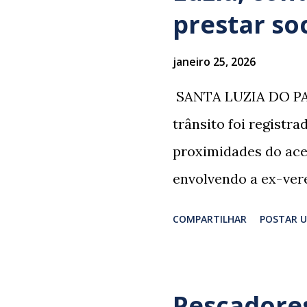
prestar so
janeiro 25, 2026
​ SANTA LUZIA DO PA
trânsito foi registr
proximidades do ace
envolvendo a ex-vere
grupo retornava de 
COMPARTILHAR
POSTAR 
Professor Lúcio Rodr
irmão dos ex-veread
Rodrigues e Zeca Rod
Pescadores