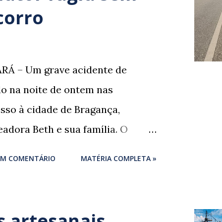
corro
RÁ – Um grave acidente de
ado na noite de ontem nas
sso à cidade de Bragança,
adora Beth e sua família. O
um momento de despedida: o
UM COMENTÁRIO
MATÉRIA COMPLETA »
igues , marido da ex-vereadora e
ores de Bragança, Mauro
rigues , estava voltando do
 artesanais