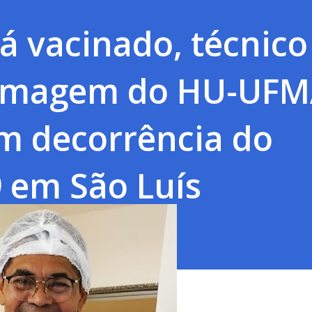
á vacinado, técnico
ermagem do HU-UF
m decorrência do
 em São Luís