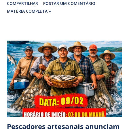
COMPARTILHAR
POSTAR UM COMENTÁRIO
vereadora e irmão dos ex-vereadores de Bragança, Mauro
MATÉRIA COMPLETA »
Rodrigues e Zeca Rodrigues , estava voltando do
sepultamento de seu próprio irmão quando o veículo da
família foi atingido. ​De acordo com relatos de populares e
testemunhas que presenciaram a colisão, o automóvel da
família foi atingido por uma caminhonete. O condutor da
mesma apresentava sinais visíveis de embriaguez, e
diversas latas de bebidas alcoólicas foram avistadas no
interior do veículo. O motorista, identificado por
moradores locais como irmão do vereador "Neguinho do
Coco", de Santa Luzia do Pará, evadiu-se do local sem
prestar assistência às vítimas. ​Atendimento e Danos ​A
Polícia Rodoviária Federal (PRF) foi acionada para atender a
ocorrênc...
Pescadores artesanais anunciam