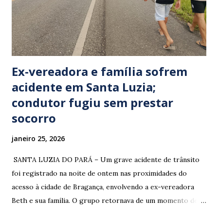
n
t
á
r
i
o
Ex-vereadora e família sofrem
acidente em Santa Luzia;
condutor fugiu sem prestar
socorro
janeiro 25, 2026
​ SANTA LUZIA DO PARÁ – Um grave acidente de trânsito
foi registrado na noite de ontem nas proximidades do
acesso à cidade de Bragança, envolvendo a ex-vereadora
Beth e sua família. O grupo retornava de um momento de
despedida: o Professor Lúcio Rodrigues , marido da ex-