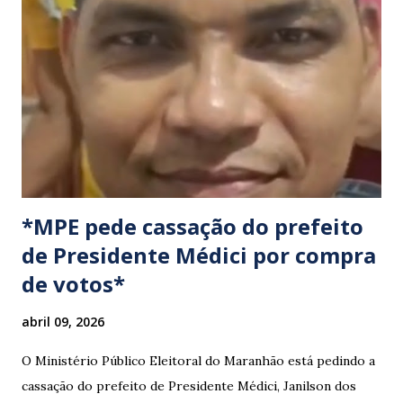
a pauta da pesca artesanal maranhense, exigindo o
cumprimento de garantias e assistência aos trabalhadores
do setor. Motoristas que planejam trafegar por essas
regiões na data devem estar atentos a possíveis
congestionamentos e atrasos.
*MPE pede cassação do prefeito
de Presidente Médici por compra
de votos*
abril 09, 2026
O Ministério Público Eleitoral do Maranhão está pedindo a
cassação do prefeito de Presidente Médici, Janilson dos