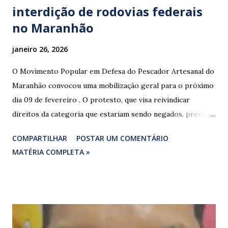
interdição de rodovias federais
no Maranhão
janeiro 26, 2026
O Movimento Popular em Defesa do Pescador Artesanal do
Maranhão convocou uma mobilização geral para o próximo
dia 09 de fevereiro . O protesto, que visa reivindicar
direitos da categoria que estariam sendo negados, prevê o
fechamento de dois pontos estratégicos em rodovias
COMPARTILHAR
POSTAR UM COMENTÁRIO
federais que cortam o estado. ​As interdições estão
MATÉRIA COMPLETA »
programadas para começar às 07:00 da manhã e, segundo
os organizadores, ocorrerão por tempo indeterminado . ​
Locais confirmados para o bloqueio: ​ BR-316: Na Ponte do
Rio Pindaré. ​ BR-135: Próximo à rotatória de Bacabeira. ​A
manifestação busca chamar a atenção das autoridades para