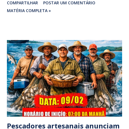
COMPARTILHAR
POSTAR UM COMENTÁRIO
vereadora e irmão dos ex-vereadores de Bragança, Mauro
MATÉRIA COMPLETA »
Rodrigues e Zeca Rodrigues , estava voltando do
sepultamento de seu próprio irmão quando o veículo da
família foi atingido. ​De acordo com relatos de populares e
testemunhas que presenciaram a colisão, o automóvel da
família foi atingido por uma caminhonete. O condutor da
mesma apresentava sinais visíveis de embriaguez, e
diversas latas de bebidas alcoólicas foram avistadas no
interior do veículo. O motorista, identificado por
moradores locais como irmão do vereador "Neguinho do
Coco", de Santa Luzia do Pará, evadiu-se do local sem
prestar assistência às vítimas. ​Atendimento e Danos ​A
Polícia Rodoviária Federal (PRF) foi acionada para atender a
ocorrênc...
Pescadores artesanais anunciam