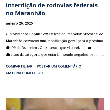
interdição de rodovias federais
no Maranhão
janeiro 26, 2026
O Movimento Popular em Defesa do Pescador Artesanal do
Maranhão convocou uma mobilização geral para o próximo
dia 09 de fevereiro . O protesto, que visa reivindicar
direitos da categoria que estariam sendo negados, prevê o
fechamento de dois pontos estratégicos em rodovias
COMPARTILHAR
POSTAR UM COMENTÁRIO
federais que cortam o estado. ​As interdições estão
MATÉRIA COMPLETA »
programadas para começar às 07:00 da manhã e, segundo
os organizadores, ocorrerão por tempo indeterminado . ​
Locais confirmados para o bloqueio: ​ BR-316: Na Ponte do
Rio Pindaré. ​ BR-135: Próximo à rotatória de Bacabeira. ​A
manifestação busca chamar a atenção das autoridades para
a pauta da pesca artesanal maranhense, exigindo o