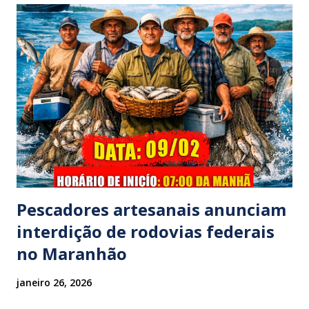
família foi atingido por uma caminhonete. O condutor da
mesma apresentava sinais visíveis de embriaguez, e
diversas latas de bebidas alcoólicas foram avistadas no
interior do veículo. O motorista, identificado por
moradores locais como irmão do vereador "Neguinho do
Coco", de Santa Luzia do Pará, evadiu-se do local sem
prestar assistência às vítimas. ​Atendimento e Danos ​A
Polícia Rodoviária Federal (PRF) foi acionada para atender a
ocorrênc...
Pescadores artesanais anunciam
interdição de rodovias federais
no Maranhão
janeiro 26, 2026