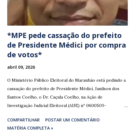
*MPE pede cassação do prefeito
de Presidente Médici por compra
de votos*
abril 09, 2026
O Ministério Público Eleitoral do Maranhão está pedindo a
cassação do prefeito de Presidente Médici, Janilson dos
Santos Coelho, o Dr. Caçula Coelho, na Ação de
Investigação Judicial Eleitoral (AIJE) nº 0600509-
08.2024.6.10.0080, que tramita na 80ª Zona Eleitoral de
COMPARTILHAR
POSTAR UM COMENTÁRIO
Santa Luzia do Paruá. A ação foi movida pela Coligação
MATÉRIA COMPLETA »
“União e Reconstrução” (PP/PL/União), que denunciou a