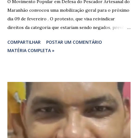
O Movimento Popular em Defesa do Pescador Artesanal do
Maranhão convocou uma mobilização geral para o próximo
dia 09 de fevereiro . O protesto, que visa reivindicar
direitos da categoria que estariam sendo negados, prevê o
fechamento de dois pontos estratégicos em rodovias
COMPARTILHAR
POSTAR UM COMENTÁRIO
federais que cortam o estado. ​As interdições estão
MATÉRIA COMPLETA »
programadas para começar às 07:00 da manhã e, segundo
os organizadores, ocorrerão por tempo indeterminado . ​
Locais confirmados para o bloqueio: ​ BR-316: Na Ponte do
Rio Pindaré. ​ BR-135: Próximo à rotatória de Bacabeira. ​A
manifestação busca chamar a atenção das autoridades para
a pauta da pesca artesanal maranhense, exigindo o
cumprimento de garantias e assistência aos trabalhadores
do setor. Motoristas que planejam trafegar por essas
regiões na data devem estar atentos a possíveis
congestionamentos e atrasos.