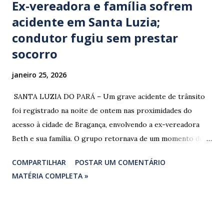
Ex-vereadora e família sofrem
acidente em Santa Luzia;
condutor fugiu sem prestar
socorro
janeiro 25, 2026
​ SANTA LUZIA DO PARÁ – Um grave acidente de trânsito
foi registrado na noite de ontem nas proximidades do
acesso à cidade de Bragança, envolvendo a ex-vereadora
Beth e sua família. O grupo retornava de um momento de
despedida: o Professor Lúcio Rodrigues , marido da ex-
COMPARTILHAR
POSTAR UM COMENTÁRIO
vereadora e irmão dos ex-vereadores de Bragança, Mauro
MATÉRIA COMPLETA »
Rodrigues e Zeca Rodrigues , estava voltando do
sepultamento de seu próprio irmão quando o veículo da
família foi atingido. ​De acordo com relatos de populares e
testemunhas que presenciaram a colisão, o automóvel da