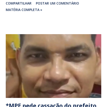
COMPARTILHAR
POSTAR UM COMENTÁRIO
federais que cortam o estado. ​As interdições estão
MATÉRIA COMPLETA »
programadas para começar às 07:00 da manhã e, segundo
os organizadores, ocorrerão por tempo indeterminado . ​
Locais confirmados para o bloqueio: ​ BR-316: Na Ponte do
Rio Pindaré. ​ BR-135: Próximo à rotatória de Bacabeira. ​A
manifestação busca chamar a atenção das autoridades para
a pauta da pesca artesanal maranhense, exigindo o
cumprimento de garantias e assistência aos trabalhadores
do setor. Motoristas que planejam trafegar por essas
regiões na data devem estar atentos a possíveis
congestionamentos e atrasos.
*MPE pede cassação do prefeito