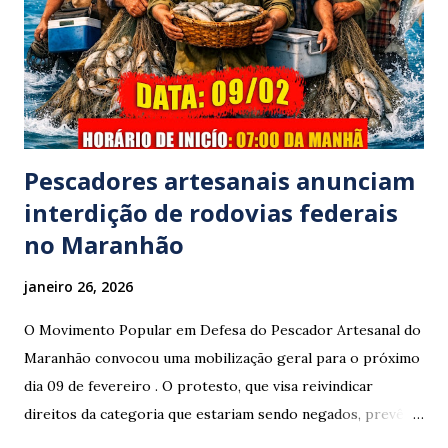
moradores locais como irmão do vereador "Neguinho do
Coco", de Santa Luzia do Pará, evadiu-se do local sem
prestar assistência às vítimas. ​Atendimento e Danos ​A
Polícia Rodoviária Federal (PRF) foi acionada para atender a
ocorrênc...
Pescadores artesanais anunciam
interdição de rodovias federais
no Maranhão
janeiro 26, 2026
O Movimento Popular em Defesa do Pescador Artesanal do
Maranhão convocou uma mobilização geral para o próximo
dia 09 de fevereiro . O protesto, que visa reivindicar
direitos da categoria que estariam sendo negados, prevê o
fechamento de dois pontos estratégicos em rodovias