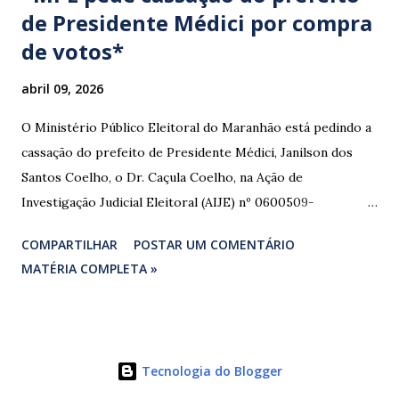
de Presidente Médici por compra
de votos*
abril 09, 2026
O Ministério Público Eleitoral do Maranhão está pedindo a
cassação do prefeito de Presidente Médici, Janilson dos
Santos Coelho, o Dr. Caçula Coelho, na Ação de
Investigação Judicial Eleitoral (AIJE) nº 0600509-
08.2024.6.10.0080, que tramita na 80ª Zona Eleitoral de
COMPARTILHAR
POSTAR UM COMENTÁRIO
Santa Luzia do Paruá. A ação foi movida pela Coligação
MATÉRIA COMPLETA »
“União e Reconstrução” (PP/PL/União), que denunciou a
prática de abuso de poder econômico, captação ilícita de
sufrágio (compra de votos) e uso indevido de bens públicos
durante as eleições de 2024. As provas apresentadas nos
Tecnologia do Blogger
autos são contundentes. Testemunhas relataram ter