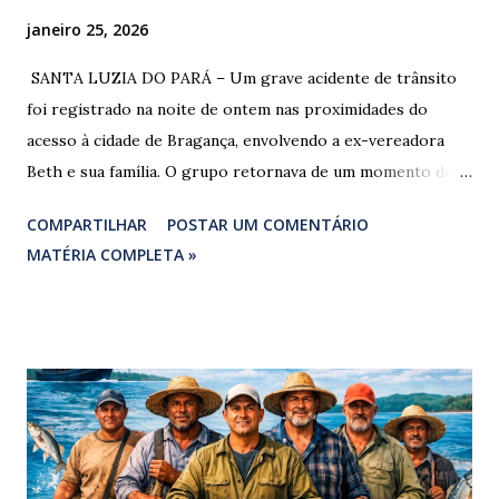
janeiro 25, 2026
​ SANTA LUZIA DO PARÁ – Um grave acidente de trânsito
foi registrado na noite de ontem nas proximidades do
acesso à cidade de Bragança, envolvendo a ex-vereadora
Beth e sua família. O grupo retornava de um momento de
despedida: o Professor Lúcio Rodrigues , marido da ex-
COMPARTILHAR
POSTAR UM COMENTÁRIO
vereadora e irmão dos ex-vereadores de Bragança, Mauro
MATÉRIA COMPLETA »
Rodrigues e Zeca Rodrigues , estava voltando do
sepultamento de seu próprio irmão quando o veículo da
família foi atingido. ​De acordo com relatos de populares e
testemunhas que presenciaram a colisão, o automóvel da
família foi atingido por uma caminhonete. O condutor da
mesma apresentava sinais visíveis de embriaguez, e
diversas latas de bebidas alcoólicas foram avistadas no
interior do veículo. O motorista, identificado por