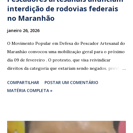
interdição de rodovias federais
no Maranhão
janeiro 26, 2026
O Movimento Popular em Defesa do Pescador Artesanal do
Maranhão convocou uma mobilização geral para o próximo
dia 09 de fevereiro . O protesto, que visa reivindicar
direitos da categoria que estariam sendo negados, prevê o
fechamento de dois pontos estratégicos em rodovias
COMPARTILHAR
POSTAR UM COMENTÁRIO
federais que cortam o estado. ​As interdições estão
MATÉRIA COMPLETA »
programadas para começar às 07:00 da manhã e, segundo
os organizadores, ocorrerão por tempo indeterminado . ​
Locais confirmados para o bloqueio: ​ BR-316: Na Ponte do
Rio Pindaré. ​ BR-135: Próximo à rotatória de Bacabeira. ​A
manifestação busca chamar a atenção das autoridades para