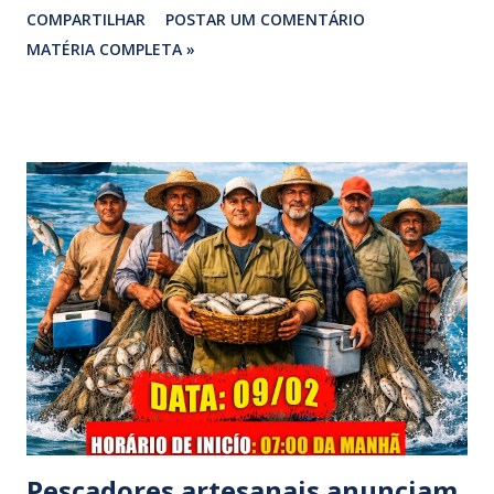
COMPARTILHAR
POSTAR UM COMENTÁRIO
vereadora e irmão dos ex-vereadores de Bragança, Mauro
MATÉRIA COMPLETA »
Rodrigues e Zeca Rodrigues , estava voltando do
sepultamento de seu próprio irmão quando o veículo da
família foi atingido. ​De acordo com relatos de populares e
testemunhas que presenciaram a colisão, o automóvel da
família foi atingido por uma caminhonete. O condutor da
mesma apresentava sinais visíveis de embriaguez, e
diversas latas de bebidas alcoólicas foram avistadas no
interior do veículo. O motorista, identificado por
moradores locais como irmão do vereador "Neguinho do
Coco", de Santa Luzia do Pará, evadiu-se do local sem
prestar assistência às vítimas. ​Atendimento e Danos ​A
Polícia Rodoviária Federal (PRF) foi acionada para atender a
ocorrênc...
Pescadores artesanais anunciam