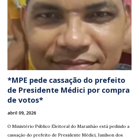
a pauta da pesca artesanal maranhense, exigindo o
cumprimento de garantias e assistência aos trabalhadores
do setor. Motoristas que planejam trafegar por essas
regiões na data devem estar atentos a possíveis
congestionamentos e atrasos.
*MPE pede cassação do prefeito
de Presidente Médici por compra
de votos*
abril 09, 2026
O Ministério Público Eleitoral do Maranhão está pedindo a
cassação do prefeito de Presidente Médici, Janilson dos