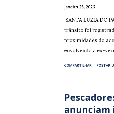
janeiro 25, 2026
​ SANTA LUZIA DO PA
trânsito foi registr
proximidades do ace
envolvendo a ex-vere
grupo retornava de 
COMPARTILHAR
POSTAR 
Professor Lúcio Rodr
irmão dos ex-veread
Rodrigues e Zeca Rod
Pescadores
sepultamento de seu
anunciam 
da família foi atingi