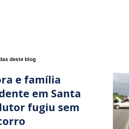
das deste blog
ra e família
idente em Santa
dutor fugiu sem
corro