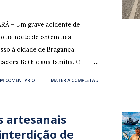
RÁ – Um grave acidente de
ado na noite de ontem nas
sso à cidade de Bragança,
adora Beth e sua família. O
um momento de despedida: o
UM COMENTÁRIO
MATÉRIA COMPLETA »
igues , marido da ex-vereadora e
ores de Bragança, Mauro
rigues , estava voltando do
 artesanais
 próprio irmão quando o veículo
interdição de
do. ​De acordo com relatos de