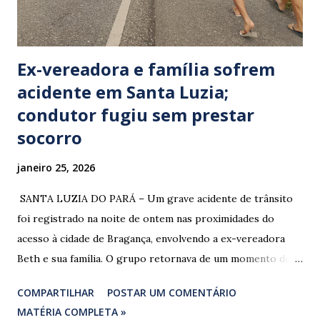
Ex-vereadora e família sofrem
acidente em Santa Luzia;
condutor fugiu sem prestar
socorro
janeiro 25, 2026
​ SANTA LUZIA DO PARÁ – Um grave acidente de trânsito
foi registrado na noite de ontem nas proximidades do
acesso à cidade de Bragança, envolvendo a ex-vereadora
Beth e sua família. O grupo retornava de um momento de
despedida: o Professor Lúcio Rodrigues , marido da ex-
COMPARTILHAR
POSTAR UM COMENTÁRIO
vereadora e irmão dos ex-vereadores de Bragança, Mauro
MATÉRIA COMPLETA »
Rodrigues e Zeca Rodrigues , estava voltando do