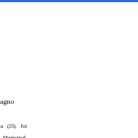
Magno
a (25), foi
unicipal,