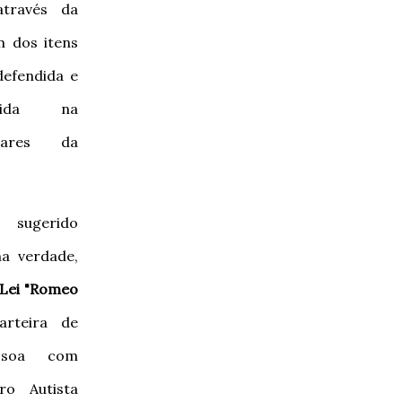
através da
m dos itens
defendida e
utida na
tares da
sugerido
a verdade,
Lei "Romeo
arteira de
essoa com
ro Autista