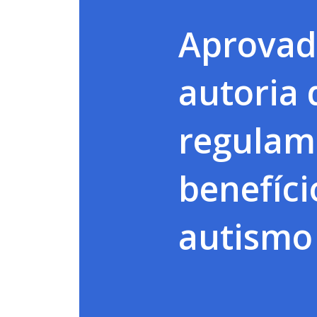
Aprovado
autoria 
regulam
benefíc
autismo