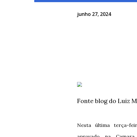
junho 27, 2024
T
e
l
e
g
r
a
m
Fonte blog do Luiz 
Nesta última terça-feir
aprovado na Camara M