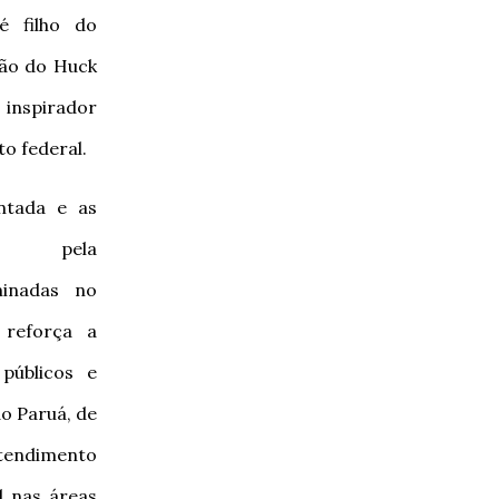
é filho do
rão do Huck
 inspirador
to federal.
ntada e as
as pela
minadas no
reforça a
públicos e
do Paruá, de
tendimento
l nas áreas