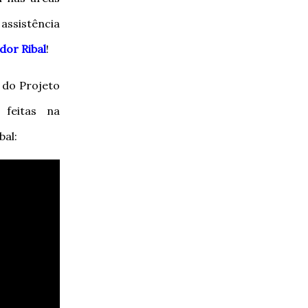
ssistência
dor Ribal
!
 do Projeto
s feitas na
bal: