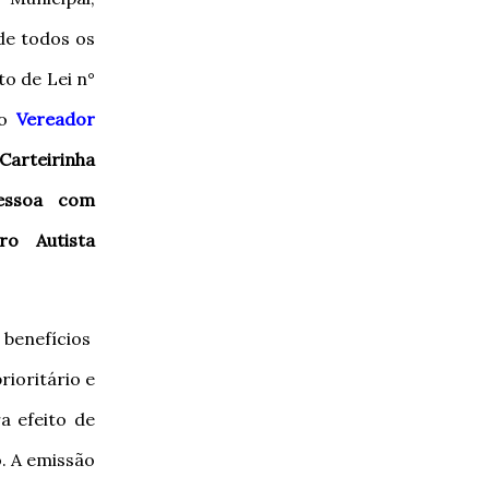
de todos os
to de Lei n°
do
Vereador
Carteirinha
essoa com
ro Autista
r benefícios
ioritário e
a efeito de
. A emissão