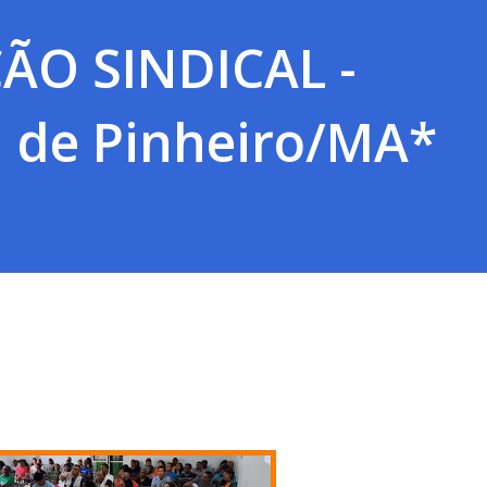
O SINDICAL -
l de Pinheiro/MA*