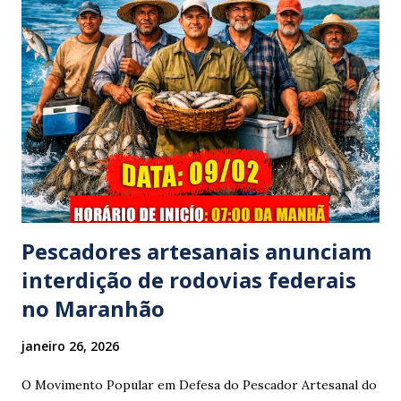
família foi atingido por uma caminhonete. O condutor da
mesma apresentava sinais visíveis de embriaguez, e
diversas latas de bebidas alcoólicas foram avistadas no
interior do veículo. O motorista, identificado por
moradores locais como irmão do vereador "Neguinho do
Coco", de Santa Luzia do Pará, evadiu-se do local sem
prestar assistência às vítimas. ​Atendimento e Danos ​A
Polícia Rodoviária Federal (PRF) foi acionada para atender a
ocorrênc...
Pescadores artesanais anunciam
interdição de rodovias federais
no Maranhão
janeiro 26, 2026
O Movimento Popular em Defesa do Pescador Artesanal do