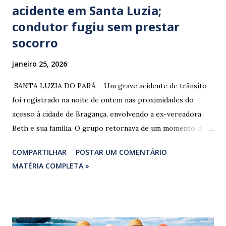
acidente em Santa Luzia;
condutor fugiu sem prestar
socorro
janeiro 25, 2026
​ SANTA LUZIA DO PARÁ – Um grave acidente de trânsito
foi registrado na noite de ontem nas proximidades do
acesso à cidade de Bragança, envolvendo a ex-vereadora
Beth e sua família. O grupo retornava de um momento de
despedida: o Professor Lúcio Rodrigues , marido da ex-
COMPARTILHAR
POSTAR UM COMENTÁRIO
vereadora e irmão dos ex-vereadores de Bragança, Mauro
MATÉRIA COMPLETA »
Rodrigues e Zeca Rodrigues , estava voltando do
sepultamento de seu próprio irmão quando o veículo da
família foi atingido. ​De acordo com relatos de populares e
testemunhas que presenciaram a colisão, o automóvel da