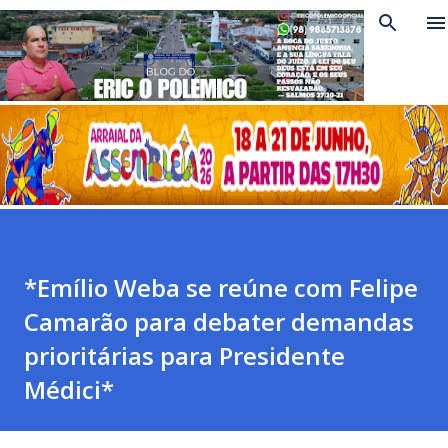
Pular para o conteúdo principal
*Emílio Weba se reúne com Felipe
Camarão para debater demandas
prioritárias para Presidente
Médici*