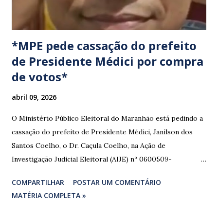
*MPE pede cassação do prefeito
de Presidente Médici por compra
de votos*
abril 09, 2026
O Ministério Público Eleitoral do Maranhão está pedindo a
cassação do prefeito de Presidente Médici, Janilson dos
Santos Coelho, o Dr. Caçula Coelho, na Ação de
Investigação Judicial Eleitoral (AIJE) nº 0600509-
08.2024.6.10.0080, que tramita na 80ª Zona Eleitoral de
COMPARTILHAR
POSTAR UM COMENTÁRIO
Santa Luzia do Paruá. A ação foi movida pela Coligação
MATÉRIA COMPLETA »
“União e Reconstrução” (PP/PL/União), que denunciou a
prática de abuso de poder econômico, captação ilícita de