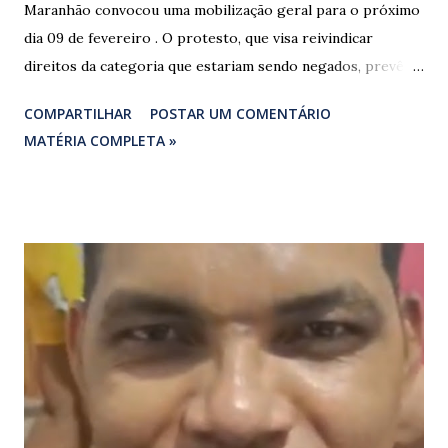
Maranhão convocou uma mobilização geral para o próximo
dia 09 de fevereiro . O protesto, que visa reivindicar
direitos da categoria que estariam sendo negados, prevê o
fechamento de dois pontos estratégicos em rodovias
COMPARTILHAR
POSTAR UM COMENTÁRIO
federais que cortam o estado. ​As interdições estão
MATÉRIA COMPLETA »
programadas para começar às 07:00 da manhã e, segundo
os organizadores, ocorrerão por tempo indeterminado . ​
Locais confirmados para o bloqueio: ​ BR-316: Na Ponte do
Rio Pindaré. ​ BR-135: Próximo à rotatória de Bacabeira. ​A
manifestação busca chamar a atenção das autoridades para
a pauta da pesca artesanal maranhense, exigindo o
cumprimento de garantias e assistência aos trabalhadores
do setor. Motoristas que planejam trafegar por essas
regiões na data devem estar atentos a possíveis
congestionamentos e atrasos.