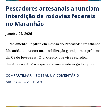
Pescadores artesanais anunciam
interdição de rodovias federais
no Maranhão
janeiro 26, 2026
O Movimento Popular em Defesa do Pescador Artesanal do
Maranhão convocou uma mobilização geral para o próximo
dia 09 de fevereiro . O protesto, que visa reivindicar
direitos da categoria que estariam sendo negados, prevê o
fechamento de dois pontos estratégicos em rodovias
COMPARTILHAR
POSTAR UM COMENTÁRIO
federais que cortam o estado. ​As interdições estão
MATÉRIA COMPLETA »
programadas para começar às 07:00 da manhã e, segundo
os organizadores, ocorrerão por tempo indeterminado . ​
Locais confirmados para o bloqueio: ​ BR-316: Na Ponte do
Rio Pindaré. ​ BR-135: Próximo à rotatória de Bacabeira. ​A