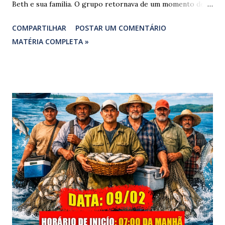
Beth e sua família. O grupo retornava de um momento de
despedida: o Professor Lúcio Rodrigues , marido da ex-
COMPARTILHAR
POSTAR UM COMENTÁRIO
vereadora e irmão dos ex-vereadores de Bragança, Mauro
MATÉRIA COMPLETA »
Rodrigues e Zeca Rodrigues , estava voltando do
sepultamento de seu próprio irmão quando o veículo da
família foi atingido. ​De acordo com relatos de populares e
testemunhas que presenciaram a colisão, o automóvel da
família foi atingido por uma caminhonete. O condutor da
mesma apresentava sinais visíveis de embriaguez, e
diversas latas de bebidas alcoólicas foram avistadas no
interior do veículo. O motorista, identificado por
moradores locais como irmão do vereador "Neguinho do
Coco", de Santa Luzia do Pará, evadiu-se do local sem
prestar assistência às vítimas. ​Atendimento e Danos ​A
Polícia Rodoviária Federal (PRF) foi acionada para atender a
ocorrênc...