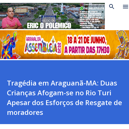
Pular para o conteúdo principal
Tragédia em Araguanã-MA: Duas
Crianças Afogam-se no Rio Turi
Apesar dos Esforços de Resgate de
moradores