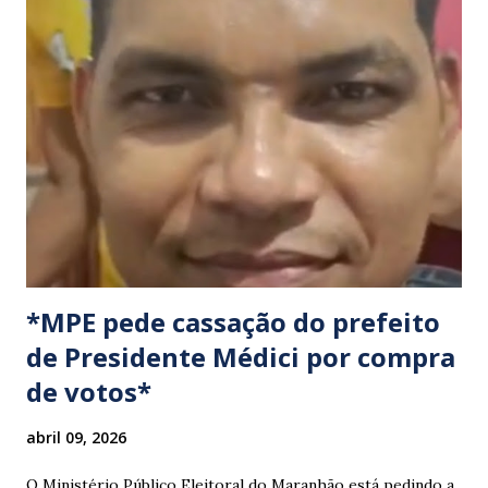
manifestação busca chamar a atenção das autoridades para
a pauta da pesca artesanal maranhense, exigindo o
cumprimento de garantias e assistência aos trabalhadores
do setor. Motoristas que planejam trafegar por essas
regiões na data devem estar atentos a possíveis
congestionamentos e atrasos.
*MPE pede cassação do prefeito
de Presidente Médici por compra
de votos*
abril 09, 2026
O Ministério Público Eleitoral do Maranhão está pedindo a