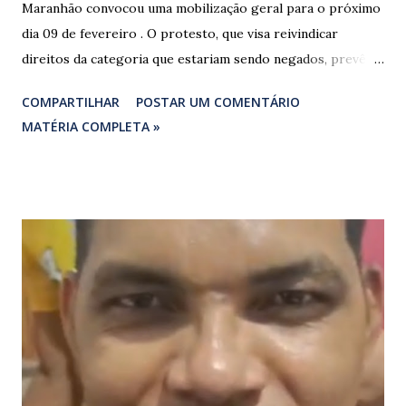
Maranhão convocou uma mobilização geral para o próximo
dia 09 de fevereiro . O protesto, que visa reivindicar
direitos da categoria que estariam sendo negados, prevê o
fechamento de dois pontos estratégicos em rodovias
COMPARTILHAR
POSTAR UM COMENTÁRIO
federais que cortam o estado. ​As interdições estão
MATÉRIA COMPLETA »
programadas para começar às 07:00 da manhã e, segundo
os organizadores, ocorrerão por tempo indeterminado . ​
Locais confirmados para o bloqueio: ​ BR-316: Na Ponte do
Rio Pindaré. ​ BR-135: Próximo à rotatória de Bacabeira. ​A
manifestação busca chamar a atenção das autoridades para
a pauta da pesca artesanal maranhense, exigindo o
cumprimento de garantias e assistência aos trabalhadores
do setor. Motoristas que planejam trafegar por essas
regiões na data devem estar atentos a possíveis
congestionamentos e atrasos.