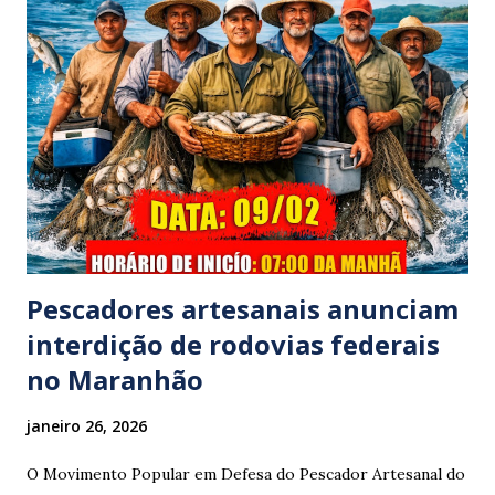
família foi atingido por uma caminhonete. O condutor da
mesma apresentava sinais visíveis de embriaguez, e
diversas latas de bebidas alcoólicas foram avistadas no
interior do veículo. O motorista, identificado por
moradores locais como irmão do vereador "Neguinho do
Coco", de Santa Luzia do Pará, evadiu-se do local sem
prestar assistência às vítimas. ​Atendimento e Danos ​A
Polícia Rodoviária Federal (PRF) foi acionada para atender a
ocorrênc...
Pescadores artesanais anunciam
interdição de rodovias federais
no Maranhão
janeiro 26, 2026
O Movimento Popular em Defesa do Pescador Artesanal do