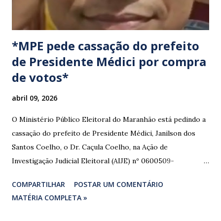
*MPE pede cassação do prefeito
de Presidente Médici por compra
de votos*
abril 09, 2026
O Ministério Público Eleitoral do Maranhão está pedindo a
cassação do prefeito de Presidente Médici, Janilson dos
Santos Coelho, o Dr. Caçula Coelho, na Ação de
Investigação Judicial Eleitoral (AIJE) nº 0600509-
08.2024.6.10.0080, que tramita na 80ª Zona Eleitoral de
COMPARTILHAR
POSTAR UM COMENTÁRIO
Santa Luzia do Paruá. A ação foi movida pela Coligação
MATÉRIA COMPLETA »
“União e Reconstrução” (PP/PL/União), que denunciou a
prática de abuso de poder econômico, captação ilícita de