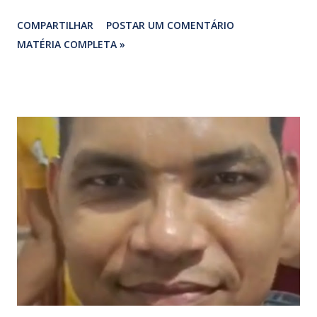
fechamento de dois pontos estratégicos em rodovias
COMPARTILHAR
POSTAR UM COMENTÁRIO
federais que cortam o estado. ​As interdições estão
MATÉRIA COMPLETA »
programadas para começar às 07:00 da manhã e, segundo
os organizadores, ocorrerão por tempo indeterminado . ​
Locais confirmados para o bloqueio: ​ BR-316: Na Ponte do
Rio Pindaré. ​ BR-135: Próximo à rotatória de Bacabeira. ​A
manifestação busca chamar a atenção das autoridades para
a pauta da pesca artesanal maranhense, exigindo o
cumprimento de garantias e assistência aos trabalhadores
do setor. Motoristas que planejam trafegar por essas
regiões na data devem estar atentos a possíveis
congestionamentos e atrasos.