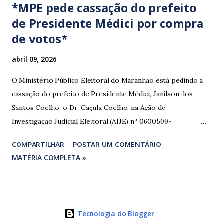
*MPE pede cassação do prefeito
de Presidente Médici por compra
de votos*
abril 09, 2026
O Ministério Público Eleitoral do Maranhão está pedindo a
cassação do prefeito de Presidente Médici, Janilson dos
Santos Coelho, o Dr. Caçula Coelho, na Ação de
Investigação Judicial Eleitoral (AIJE) nº 0600509-
08.2024.6.10.0080, que tramita na 80ª Zona Eleitoral de
COMPARTILHAR
POSTAR UM COMENTÁRIO
Santa Luzia do Paruá. A ação foi movida pela Coligação
MATÉRIA COMPLETA »
“União e Reconstrução” (PP/PL/União), que denunciou a
prática de abuso de poder econômico, captação ilícita de
sufrágio (compra de votos) e uso indevido de bens públicos
durante as eleições de 2024. As provas apresentadas nos
Tecnologia do Blogger
autos são contundentes. Testemunhas relataram ter