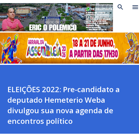
Pular para o conteúdo principal
ELEIÇÕES 2022: Pre-candidato a
deputado Hemeterio Weba
divulgou sua nova agenda de
encontros político