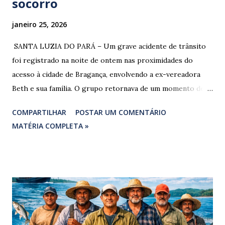
socorro
janeiro 25, 2026
​ SANTA LUZIA DO PARÁ – Um grave acidente de trânsito
foi registrado na noite de ontem nas proximidades do
acesso à cidade de Bragança, envolvendo a ex-vereadora
Beth e sua família. O grupo retornava de um momento de
despedida: o Professor Lúcio Rodrigues , marido da ex-
COMPARTILHAR
POSTAR UM COMENTÁRIO
vereadora e irmão dos ex-vereadores de Bragança, Mauro
MATÉRIA COMPLETA »
Rodrigues e Zeca Rodrigues , estava voltando do
sepultamento de seu próprio irmão quando o veículo da
família foi atingido. ​De acordo com relatos de populares e
testemunhas que presenciaram a colisão, o automóvel da
família foi atingido por uma caminhonete. O condutor da
mesma apresentava sinais visíveis de embriaguez, e
diversas latas de bebidas alcoólicas foram avistadas no