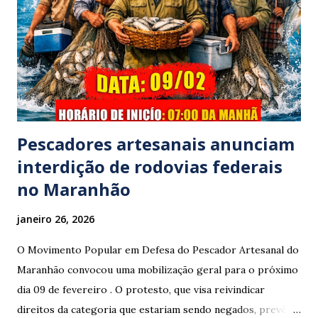
interior do veículo. O motorista, identificado por
moradores locais como irmão do vereador "Neguinho do
Coco", de Santa Luzia do Pará, evadiu-se do local sem
prestar assistência às vítimas. ​Atendimento e Danos ​A
Polícia Rodoviária Federal (PRF) foi acionada para atender a
ocorrênc...
Pescadores artesanais anunciam
interdição de rodovias federais
no Maranhão
janeiro 26, 2026
O Movimento Popular em Defesa do Pescador Artesanal do
Maranhão convocou uma mobilização geral para o próximo
dia 09 de fevereiro . O protesto, que visa reivindicar
direitos da categoria que estariam sendo negados, prevê o