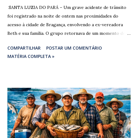
​ SANTA LUZIA DO PARÁ – Um grave acidente de trânsito
foi registrado na noite de ontem nas proximidades do
acesso à cidade de Bragança, envolvendo a ex-vereadora
Beth e sua família. O grupo retornava de um momento de
despedida: o Professor Lúcio Rodrigues , marido da ex-
COMPARTILHAR
POSTAR UM COMENTÁRIO
vereadora e irmão dos ex-vereadores de Bragança, Mauro
MATÉRIA COMPLETA »
Rodrigues e Zeca Rodrigues , estava voltando do
sepultamento de seu próprio irmão quando o veículo da
família foi atingido. ​De acordo com relatos de populares e
testemunhas que presenciaram a colisão, o automóvel da
família foi atingido por uma caminhonete. O condutor da
mesma apresentava sinais visíveis de embriaguez, e
diversas latas de bebidas alcoólicas foram avistadas no
interior do veículo. O motorista, identificado por
moradores locais como irmão do vereador "Neguinho do
Coco", de Santa Luzia do Pará, evadiu-se do local sem