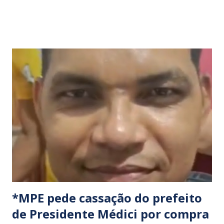
programadas para começar às 07:00 da manhã e, segundo
os organizadores, ocorrerão por tempo indeterminado . ​
Locais confirmados para o bloqueio: ​ BR-316: Na Ponte do
Rio Pindaré. ​ BR-135: Próximo à rotatória de Bacabeira. ​A
manifestação busca chamar a atenção das autoridades para
a pauta da pesca artesanal maranhense, exigindo o
cumprimento de garantias e assistência aos trabalhadores
do setor. Motoristas que planejam trafegar por essas
regiões na data devem estar atentos a possíveis
congestionamentos e atrasos.
*MPE pede cassação do prefeito
de Presidente Médici por compra