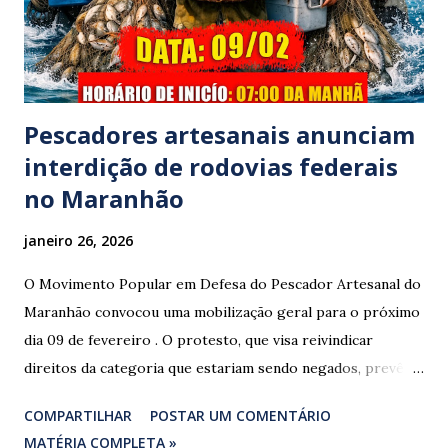
prestar assistência às vítimas. ​Atendimento e Danos ​A
Polícia Rodoviária Federal (PRF) foi acionada para atender a
ocorrênc...
Pescadores artesanais anunciam
interdição de rodovias federais
no Maranhão
janeiro 26, 2026
O Movimento Popular em Defesa do Pescador Artesanal do
Maranhão convocou uma mobilização geral para o próximo
dia 09 de fevereiro . O protesto, que visa reivindicar
direitos da categoria que estariam sendo negados, prevê o
fechamento de dois pontos estratégicos em rodovias
COMPARTILHAR
POSTAR UM COMENTÁRIO
federais que cortam o estado. ​As interdições estão
MATÉRIA COMPLETA »