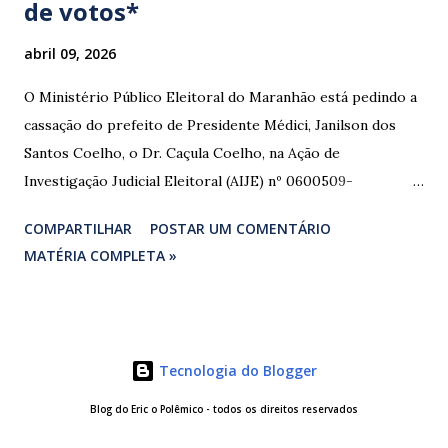
de votos*
abril 09, 2026
O Ministério Público Eleitoral do Maranhão está pedindo a
cassação do prefeito de Presidente Médici, Janilson dos
Santos Coelho, o Dr. Caçula Coelho, na Ação de
Investigação Judicial Eleitoral (AIJE) nº 0600509-
08.2024.6.10.0080, que tramita na 80ª Zona Eleitoral de
COMPARTILHAR
POSTAR UM COMENTÁRIO
Santa Luzia do Paruá. A ação foi movida pela Coligação
MATÉRIA COMPLETA »
“União e Reconstrução” (PP/PL/União), que denunciou a
prática de abuso de poder econômico, captação ilícita de
sufrágio (compra de votos) e uso indevido de bens públicos
durante as eleições de 2024. As provas apresentadas nos
Tecnologia do Blogger
autos são contundentes. Testemunhas relataram ter
recebido R$ 3.000,00 em troca de votos, com negociação
Blog do Eric o Polêmico - todos os direitos reservados
feita diretamente com o investigado e intermediada por