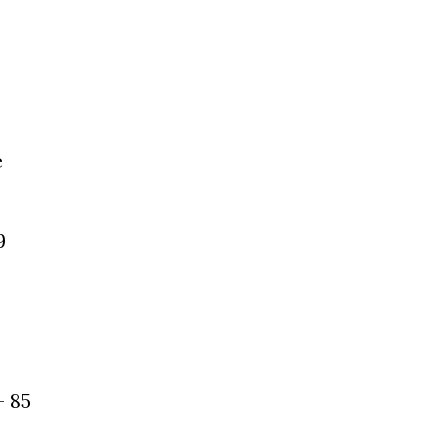
e
9
- 85