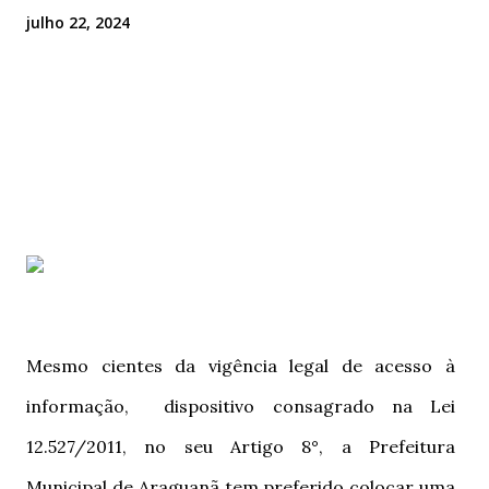
julho 22, 2024
T
e
l
e
g
r
a
m
Mesmo cientes da vigência legal de acesso à
informação, dispositivo consagrado na Lei
12.527/2011, no seu Artigo 8°, a Prefeitura
Municipal de Araguanã tem preferido colocar uma