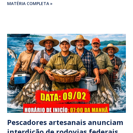
MATÉRIA COMPLETA »
Rodrigues e Zeca Rodrigues , estava voltando do
sepultamento de seu próprio irmão quando o veículo da
família foi atingido. ​De acordo com relatos de populares e
testemunhas que presenciaram a colisão, o automóvel da
família foi atingido por uma caminhonete. O condutor da
mesma apresentava sinais visíveis de embriaguez, e
diversas latas de bebidas alcoólicas foram avistadas no
interior do veículo. O motorista, identificado por
moradores locais como irmão do vereador "Neguinho do
Coco", de Santa Luzia do Pará, evadiu-se do local sem
prestar assistência às vítimas. ​Atendimento e Danos ​A
Polícia Rodoviária Federal (PRF) foi acionada para atender a
ocorrênc...
Pescadores artesanais anunciam
interdição de rodovias federais