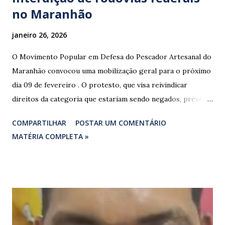
no Maranhão
janeiro 26, 2026
O Movimento Popular em Defesa do Pescador Artesanal do
Maranhão convocou uma mobilização geral para o próximo
dia 09 de fevereiro . O protesto, que visa reivindicar
direitos da categoria que estariam sendo negados, prevê o
fechamento de dois pontos estratégicos em rodovias
COMPARTILHAR
POSTAR UM COMENTÁRIO
federais que cortam o estado. ​As interdições estão
MATÉRIA COMPLETA »
programadas para começar às 07:00 da manhã e, segundo
os organizadores, ocorrerão por tempo indeterminado . ​
Locais confirmados para o bloqueio: ​ BR-316: Na Ponte do
Rio Pindaré. ​ BR-135: Próximo à rotatória de Bacabeira. ​A
manifestação busca chamar a atenção das autoridades para
a pauta da pesca artesanal maranhense, exigindo o