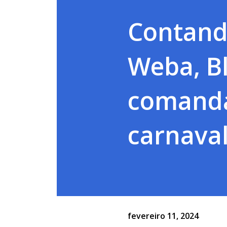
Contand
Weba, B
comanda 
carnava
fevereiro 11, 2024