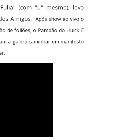
Fulia" (com "u" mesmo), levo
 dos Amigos.
Após show ao vivo o
ão de foliões, o Paredão do Hulck E
eram a galera caminhar em manifesto
er.