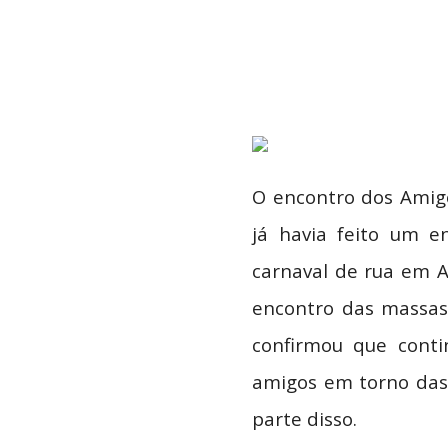
T
e
l
e
g
r
a
m
O encontro dos Amigo
já havia feito um e
carnaval de rua em A
encontro das massas 
confirmou que conti
amigos em torno das 
parte disso.