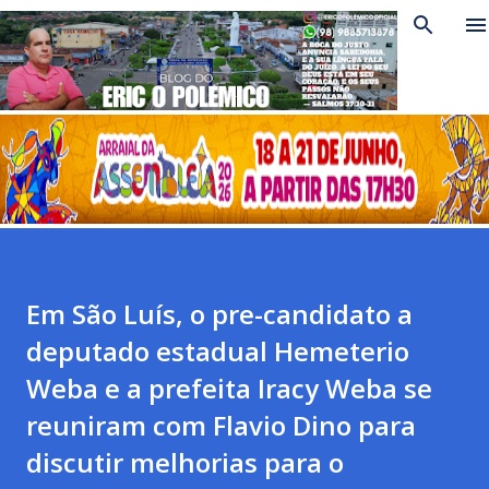
Pular para o conteúdo principal
Em São Luís, o pre-candidato a
deputado estadual Hemeterio
Weba e a prefeita Iracy Weba se
reuniram com Flavio Dino para
discutir melhorias para o