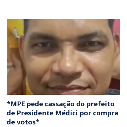
os organizadores, ocorrerão por tempo indeterminado . ​
Locais confirmados para o bloqueio: ​ BR-316: Na Ponte do
Rio Pindaré. ​ BR-135: Próximo à rotatória de Bacabeira. ​A
manifestação busca chamar a atenção das autoridades para
a pauta da pesca artesanal maranhense, exigindo o
cumprimento de garantias e assistência aos trabalhadores
do setor. Motoristas que planejam trafegar por essas
regiões na data devem estar atentos a possíveis
congestionamentos e atrasos.
*MPE pede cassação do prefeito
de Presidente Médici por compra
de votos*