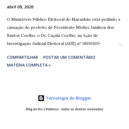
abril 09, 2026
O Ministério Público Eleitoral do Maranhão está pedindo a
cassação do prefeito de Presidente Médici, Janilson dos
Santos Coelho, o Dr. Caçula Coelho, na Ação de
Investigação Judicial Eleitoral (AIJE) nº 0600509-
08.2024.6.10.0080, que tramita na 80ª Zona Eleitoral de
COMPARTILHAR
POSTAR UM COMENTÁRIO
Santa Luzia do Paruá. A ação foi movida pela Coligação
MATÉRIA COMPLETA »
“União e Reconstrução” (PP/PL/União), que denunciou a
prática de abuso de poder econômico, captação ilícita de
sufrágio (compra de votos) e uso indevido de bens públicos
durante as eleições de 2024. As provas apresentadas nos
Tecnologia do Blogger
autos são contundentes. Testemunhas relataram ter
recebido R$ 3.000,00 em troca de votos, com negociação
Blog do Eric o Polêmico - todos os direitos reservados
feita diretamente com o investigado e intermediada por
uma vereadora. Comprovantes de transferências via Pix e