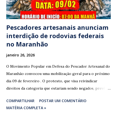
Polícia Rodoviária Federal (PRF) foi acionada para atender a
ocorrênc...
Pescadores artesanais anunciam
interdição de rodovias federais
no Maranhão
janeiro 26, 2026
O Movimento Popular em Defesa do Pescador Artesanal do
Maranhão convocou uma mobilização geral para o próximo
dia 09 de fevereiro . O protesto, que visa reivindicar
direitos da categoria que estariam sendo negados, prevê o
fechamento de dois pontos estratégicos em rodovias
COMPARTILHAR
POSTAR UM COMENTÁRIO
federais que cortam o estado. ​As interdições estão
MATÉRIA COMPLETA »
programadas para começar às 07:00 da manhã e, segundo