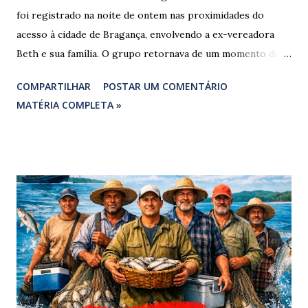
foi registrado na noite de ontem nas proximidades do
acesso à cidade de Bragança, envolvendo a ex-vereadora
Beth e sua família. O grupo retornava de um momento de
despedida: o Professor Lúcio Rodrigues , marido da ex-
COMPARTILHAR
POSTAR UM COMENTÁRIO
vereadora e irmão dos ex-vereadores de Bragança, Mauro
MATÉRIA COMPLETA »
Rodrigues e Zeca Rodrigues , estava voltando do
sepultamento de seu próprio irmão quando o veículo da
família foi atingido. ​De acordo com relatos de populares e
testemunhas que presenciaram a colisão, o automóvel da
família foi atingido por uma caminhonete. O condutor da
mesma apresentava sinais visíveis de embriaguez, e
diversas latas de bebidas alcoólicas foram avistadas no
interior do veículo. O motorista, identificado por
moradores locais como irmão do vereador "Neguinho do
Coco", de Santa Luzia do Pará, evadiu-se do local sem
prestar assistência às vítimas. ​Atendimento e Danos ​A