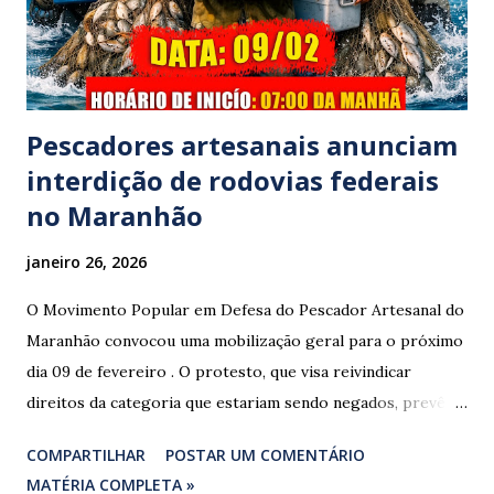
prestar assistência às vítimas. ​Atendimento e Danos ​A
Polícia Rodoviária Federal (PRF) foi acionada para atender a
ocorrênc...
Pescadores artesanais anunciam
interdição de rodovias federais
no Maranhão
janeiro 26, 2026
O Movimento Popular em Defesa do Pescador Artesanal do
Maranhão convocou uma mobilização geral para o próximo
dia 09 de fevereiro . O protesto, que visa reivindicar
direitos da categoria que estariam sendo negados, prevê o
fechamento de dois pontos estratégicos em rodovias
COMPARTILHAR
POSTAR UM COMENTÁRIO
federais que cortam o estado. ​As interdições estão
MATÉRIA COMPLETA »