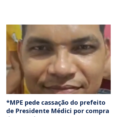
programadas para começar às 07:00 da manhã e, segundo
os organizadores, ocorrerão por tempo indeterminado . ​
Locais confirmados para o bloqueio: ​ BR-316: Na Ponte do
Rio Pindaré. ​ BR-135: Próximo à rotatória de Bacabeira. ​A
manifestação busca chamar a atenção das autoridades para
a pauta da pesca artesanal maranhense, exigindo o
cumprimento de garantias e assistência aos trabalhadores
do setor. Motoristas que planejam trafegar por essas
regiões na data devem estar atentos a possíveis
congestionamentos e atrasos.
*MPE pede cassação do prefeito
de Presidente Médici por compra