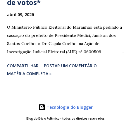
de votos*
abril 09, 2026
O Ministério Público Eleitoral do Maranhão está pedindo a
cassação do prefeito de Presidente Médici, Janilson dos
Santos Coelho, o Dr. Caçula Coelho, na Ação de
Investigação Judicial Eleitoral (AIJE) nº 0600509-
08.2024.6.10.0080, que tramita na 80ª Zona Eleitoral de
COMPARTILHAR
POSTAR UM COMENTÁRIO
Santa Luzia do Paruá. A ação foi movida pela Coligação
MATÉRIA COMPLETA »
“União e Reconstrução” (PP/PL/União), que denunciou a
prática de abuso de poder econômico, captação ilícita de
sufrágio (compra de votos) e uso indevido de bens públicos
durante as eleições de 2024. As provas apresentadas nos
Tecnologia do Blogger
autos são contundentes. Testemunhas relataram ter
recebido R$ 3.000,00 em troca de votos, com negociação
Blog do Eric o Polêmico - todos os direitos reservados
feita diretamente com o investigado e intermediada por