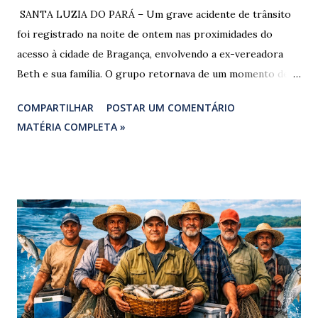
​ SANTA LUZIA DO PARÁ – Um grave acidente de trânsito
foi registrado na noite de ontem nas proximidades do
acesso à cidade de Bragança, envolvendo a ex-vereadora
Beth e sua família. O grupo retornava de um momento de
despedida: o Professor Lúcio Rodrigues , marido da ex-
COMPARTILHAR
POSTAR UM COMENTÁRIO
vereadora e irmão dos ex-vereadores de Bragança, Mauro
MATÉRIA COMPLETA »
Rodrigues e Zeca Rodrigues , estava voltando do
sepultamento de seu próprio irmão quando o veículo da
família foi atingido. ​De acordo com relatos de populares e
testemunhas que presenciaram a colisão, o automóvel da
família foi atingido por uma caminhonete. O condutor da
mesma apresentava sinais visíveis de embriaguez, e
diversas latas de bebidas alcoólicas foram avistadas no
interior do veículo. O motorista, identificado por
moradores locais como irmão do vereador "Neguinho do
Coco", de Santa Luzia do Pará, evadiu-se do local sem