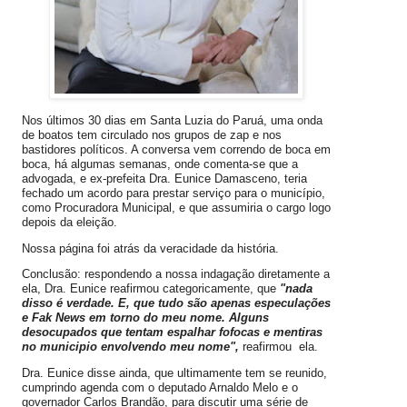
Nos últimos 30 dias em Santa Luzia do Paruá, uma onda
de boatos tem circulado nos grupos de zap e nos
bastidores políticos. A conversa vem correndo de boca em
boca, há algumas semanas, onde comenta-se que a
advogada, e ex-prefeita Dra. Eunice Damasceno, teria
fechado um acordo para prestar serviço para o município,
como Procuradora Municipal, e que assumiria o cargo logo
depois da eleição.
Nossa página foi atrás da veracidade da história.
Conclusão: respondendo a nossa indagação diretamente a
ela, Dra. Eunice reafirmou categoricamente, que
"nada
disso é verdade. E, que tudo são apenas especulações
e Fak News em torno do meu nome. Alguns
desocupados que tentam espalhar fofocas e mentiras
no municipio envolvendo meu nome",
reafirmou ela.
Dra. Eunice disse ainda, que ultimamente tem se reunido,
cumprindo agenda com o deputado Arnaldo Melo e o
governador Carlos Brandão, para discutir uma série de