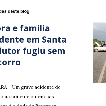
das deste blog
ra e família
idente em Santa
dutor fugiu sem
corro
RÁ – Um grave acidente de
ado na noite de ontem nas
sso à cidade de Bragança,