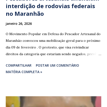
interdição de rodovias federais
no Maranhão
janeiro 26, 2026
O Movimento Popular em Defesa do Pescador Artesanal do
Maranhão convocou uma mobilização geral para o próximo
dia 09 de fevereiro . O protesto, que visa reivindicar
direitos da categoria que estariam sendo negados, prevê o
fechamento de dois pontos estratégicos em rodovias
COMPARTILHAR
POSTAR UM COMENTÁRIO
federais que cortam o estado. ​As interdições estão
MATÉRIA COMPLETA »
programadas para começar às 07:00 da manhã e, segundo
os organizadores, ocorrerão por tempo indeterminado . ​
Locais confirmados para o bloqueio: ​ BR-316: Na Ponte do
Rio Pindaré. ​ BR-135: Próximo à rotatória de Bacabeira. ​A
manifestação busca chamar a atenção das autoridades para