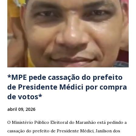
a pauta da pesca artesanal maranhense, exigindo o
cumprimento de garantias e assistência aos trabalhadores
do setor. Motoristas que planejam trafegar por essas
regiões na data devem estar atentos a possíveis
congestionamentos e atrasos.
*MPE pede cassação do prefeito
de Presidente Médici por compra
de votos*
abril 09, 2026
O Ministério Público Eleitoral do Maranhão está pedindo a
cassação do prefeito de Presidente Médici, Janilson dos