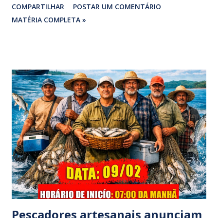
COMPARTILHAR
POSTAR UM COMENTÁRIO
vereadora e irmão dos ex-vereadores de Bragança, Mauro
MATÉRIA COMPLETA »
Rodrigues e Zeca Rodrigues , estava voltando do
sepultamento de seu próprio irmão quando o veículo da
família foi atingido. ​De acordo com relatos de populares e
testemunhas que presenciaram a colisão, o automóvel da
família foi atingido por uma caminhonete. O condutor da
mesma apresentava sinais visíveis de embriaguez, e
diversas latas de bebidas alcoólicas foram avistadas no
interior do veículo. O motorista, identificado por
moradores locais como irmão do vereador "Neguinho do
Coco", de Santa Luzia do Pará, evadiu-se do local sem
prestar assistência às vítimas. ​Atendimento e Danos ​A
Polícia Rodoviária Federal (PRF) foi acionada para atender a
ocorrênc...
Pescadores artesanais anunciam