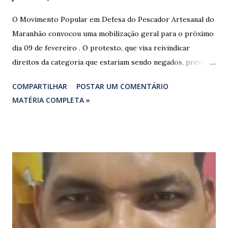
O Movimento Popular em Defesa do Pescador Artesanal do
Maranhão convocou uma mobilização geral para o próximo
dia 09 de fevereiro . O protesto, que visa reivindicar
direitos da categoria que estariam sendo negados, prevê o
fechamento de dois pontos estratégicos em rodovias
COMPARTILHAR
POSTAR UM COMENTÁRIO
federais que cortam o estado. ​As interdições estão
MATÉRIA COMPLETA »
programadas para começar às 07:00 da manhã e, segundo
os organizadores, ocorrerão por tempo indeterminado . ​
Locais confirmados para o bloqueio: ​ BR-316: Na Ponte do
Rio Pindaré. ​ BR-135: Próximo à rotatória de Bacabeira. ​A
manifestação busca chamar a atenção das autoridades para
a pauta da pesca artesanal maranhense, exigindo o
cumprimento de garantias e assistência aos trabalhadores
do setor. Motoristas que planejam trafegar por essas
regiões na data devem estar atentos a possíveis