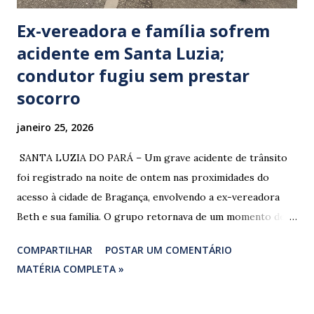
Ex-vereadora e família sofrem
acidente em Santa Luzia;
condutor fugiu sem prestar
socorro
janeiro 25, 2026
​ SANTA LUZIA DO PARÁ – Um grave acidente de trânsito
foi registrado na noite de ontem nas proximidades do
acesso à cidade de Bragança, envolvendo a ex-vereadora
Beth e sua família. O grupo retornava de um momento de
despedida: o Professor Lúcio Rodrigues , marido da ex-
COMPARTILHAR
POSTAR UM COMENTÁRIO
vereadora e irmão dos ex-vereadores de Bragança, Mauro
MATÉRIA COMPLETA »
Rodrigues e Zeca Rodrigues , estava voltando do
sepultamento de seu próprio irmão quando o veículo da