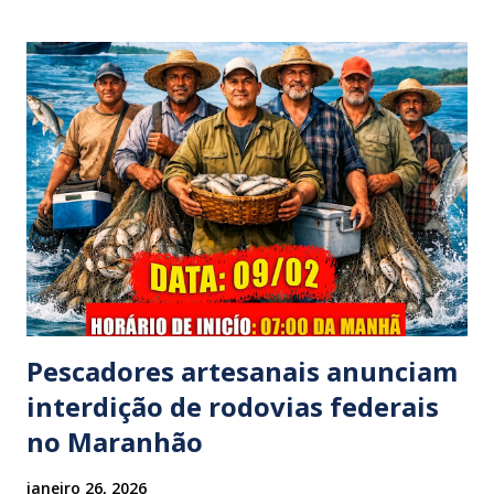
família foi atingido. ​De acordo com relatos de populares e
testemunhas que presenciaram a colisão, o automóvel da
família foi atingido por uma caminhonete. O condutor da
mesma apresentava sinais visíveis de embriaguez, e
diversas latas de bebidas alcoólicas foram avistadas no
interior do veículo. O motorista, identificado por
moradores locais como irmão do vereador "Neguinho do
Coco", de Santa Luzia do Pará, evadiu-se do local sem
prestar assistência às vítimas. ​Atendimento e Danos ​A
Polícia Rodoviária Federal (PRF) foi acionada para atender a
ocorrênc...
Pescadores artesanais anunciam
interdição de rodovias federais
no Maranhão
janeiro 26, 2026