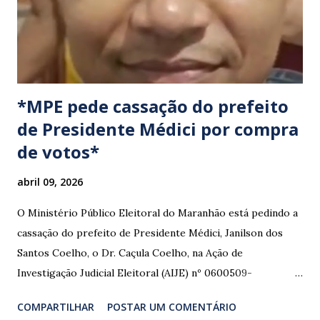
congestionamentos e atrasos.
*MPE pede cassação do prefeito
de Presidente Médici por compra
de votos*
abril 09, 2026
O Ministério Público Eleitoral do Maranhão está pedindo a
cassação do prefeito de Presidente Médici, Janilson dos
Santos Coelho, o Dr. Caçula Coelho, na Ação de
Investigação Judicial Eleitoral (AIJE) nº 0600509-
08.2024.6.10.0080, que tramita na 80ª Zona Eleitoral de
COMPARTILHAR
POSTAR UM COMENTÁRIO
Santa Luzia do Paruá. A ação foi movida pela Coligação