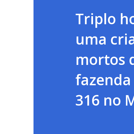
Triplo h
uma cri
mortos 
fazenda
316 no 