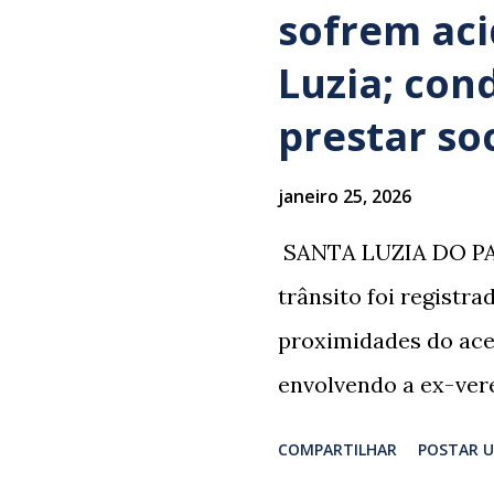
sofrem ac
Luzia; con
prestar so
janeiro 25, 2026
​ SANTA LUZIA DO PA
trânsito foi registr
proximidades do ace
envolvendo a ex-vere
grupo retornava de 
COMPARTILHAR
POSTAR 
Professor Lúcio Rodr