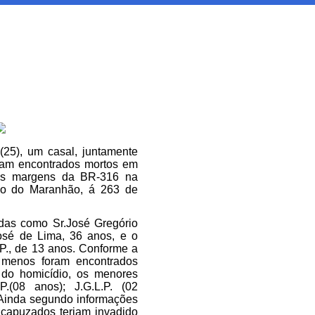
 (25), um casal, juntamente
oram encontrados mortos em
as margens da BR-316 na
o do Maranhão, á 263 de
adas como Sr.José Gregório
osé de Lima, 36 anos, e o
. P., de 13 anos. Conforme a
s menos foram encontrados
 do homicídio, os menores
P.(08 anos); J.G.L.P. (02
 Ainda segundo informações
capuzados teriam invadido