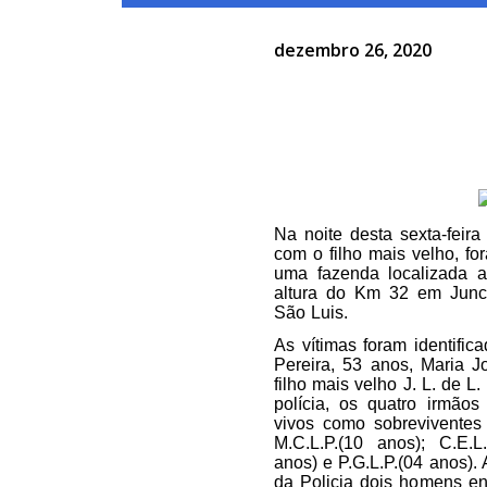
dezembro 26, 2020
Na noite desta sexta-feira
com o filho mais velho, f
uma fazenda localizada 
altura do Km 32 em Junc
São Luis.
As vítimas foram identific
Pereira, 53 anos, Maria J
filho mais velho J. L. de L
polícia, os quatro irmão
vivos como sobreviventes
M.C.L.P.(10 anos); C.E.L.
anos) e P.G.L.P.(04 anos).
da Policia dois homens en