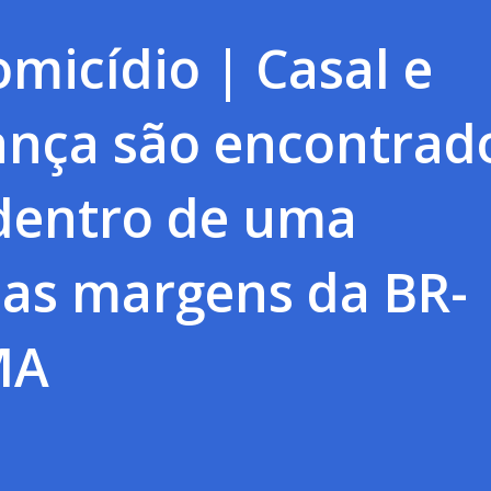
omicídio | Casal e
ança são encontrad
dentro de uma
 as margens da BR-
MA