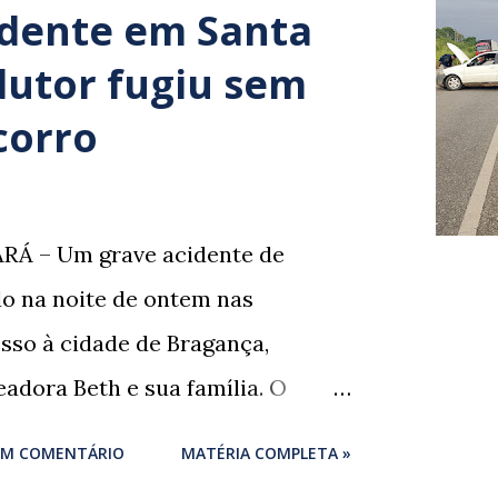
idente em Santa
dutor fugiu sem
corro
RÁ – Um grave acidente de
ado na noite de ontem nas
sso à cidade de Bragança,
adora Beth e sua família. O
um momento de despedida: o
UM COMENTÁRIO
MATÉRIA COMPLETA »
igues , marido da ex-vereadora e