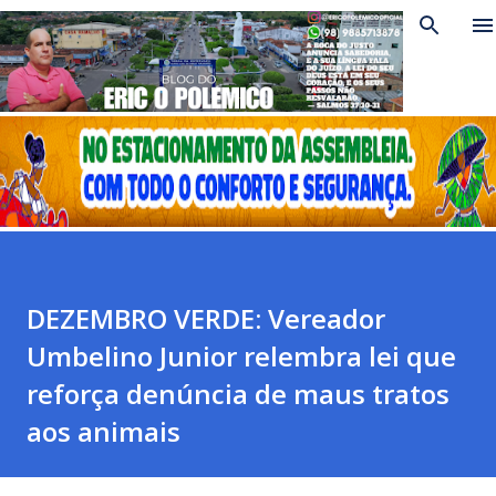
Pular para o conteúdo principal
DEZEMBRO VERDE: Vereador
Umbelino Junior relembra lei que
reforça denúncia de maus tratos
aos animais