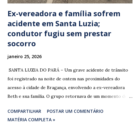
Ex-vereadora e família sofrem
acidente em Santa Luzia;
condutor fugiu sem prestar
socorro
janeiro 25, 2026
​ SANTA LUZIA DO PARÁ – Um grave acidente de trânsito
foi registrado na noite de ontem nas proximidades do
acesso à cidade de Bragança, envolvendo a ex-vereadora
Beth e sua família. O grupo retornava de um momento de
despedida: o Professor Lúcio Rodrigues , marido da ex-
COMPARTILHAR
POSTAR UM COMENTÁRIO
vereadora e irmão dos ex-vereadores de Bragança, Mauro
MATÉRIA COMPLETA »
Rodrigues e Zeca Rodrigues , estava voltando do
sepultamento de seu próprio irmão quando o veículo da
família foi atingido. ​De acordo com relatos de populares e