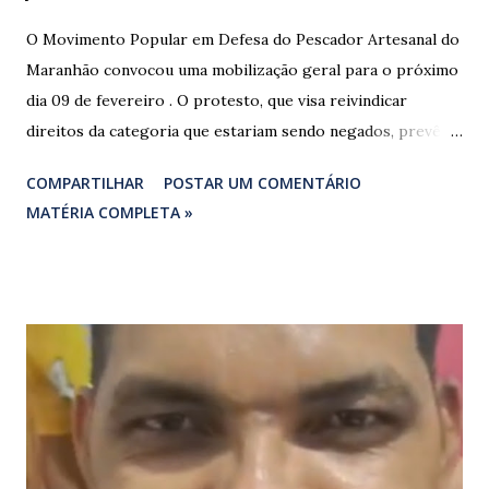
O Movimento Popular em Defesa do Pescador Artesanal do
Maranhão convocou uma mobilização geral para o próximo
dia 09 de fevereiro . O protesto, que visa reivindicar
direitos da categoria que estariam sendo negados, prevê o
fechamento de dois pontos estratégicos em rodovias
COMPARTILHAR
POSTAR UM COMENTÁRIO
federais que cortam o estado. ​As interdições estão
MATÉRIA COMPLETA »
programadas para começar às 07:00 da manhã e, segundo
os organizadores, ocorrerão por tempo indeterminado . ​
Locais confirmados para o bloqueio: ​ BR-316: Na Ponte do
Rio Pindaré. ​ BR-135: Próximo à rotatória de Bacabeira. ​A
manifestação busca chamar a atenção das autoridades para
a pauta da pesca artesanal maranhense, exigindo o
cumprimento de garantias e assistência aos trabalhadores
do setor. Motoristas que planejam trafegar por essas
regiões na data devem estar atentos a possíveis