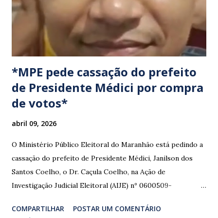
congestionamentos e atrasos.
*MPE pede cassação do prefeito
de Presidente Médici por compra
de votos*
abril 09, 2026
O Ministério Público Eleitoral do Maranhão está pedindo a
cassação do prefeito de Presidente Médici, Janilson dos
Santos Coelho, o Dr. Caçula Coelho, na Ação de
Investigação Judicial Eleitoral (AIJE) nº 0600509-
08.2024.6.10.0080, que tramita na 80ª Zona Eleitoral de
COMPARTILHAR
POSTAR UM COMENTÁRIO
Santa Luzia do Paruá. A ação foi movida pela Coligação