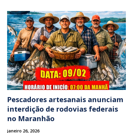
testemunhas que presenciaram a colisão, o automóvel da
família foi atingido por uma caminhonete. O condutor da
mesma apresentava sinais visíveis de embriaguez, e
diversas latas de bebidas alcoólicas foram avistadas no
interior do veículo. O motorista, identificado por
moradores locais como irmão do vereador "Neguinho do
Coco", de Santa Luzia do Pará, evadiu-se do local sem
prestar assistência às vítimas. ​Atendimento e Danos ​A
Polícia Rodoviária Federal (PRF) foi acionada para atender a
ocorrênc...
Pescadores artesanais anunciam
interdição de rodovias federais
no Maranhão
janeiro 26, 2026