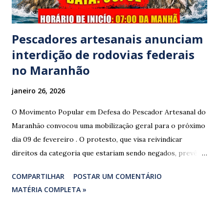
ocorrênc...
Pescadores artesanais anunciam
interdição de rodovias federais
no Maranhão
janeiro 26, 2026
O Movimento Popular em Defesa do Pescador Artesanal do
Maranhão convocou uma mobilização geral para o próximo
dia 09 de fevereiro . O protesto, que visa reivindicar
direitos da categoria que estariam sendo negados, prevê o
fechamento de dois pontos estratégicos em rodovias
COMPARTILHAR
POSTAR UM COMENTÁRIO
federais que cortam o estado. ​As interdições estão
MATÉRIA COMPLETA »
programadas para começar às 07:00 da manhã e, segundo
os organizadores, ocorrerão por tempo indeterminado . ​