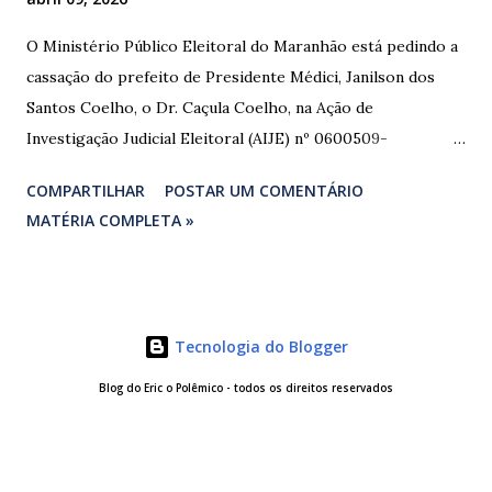
O Ministério Público Eleitoral do Maranhão está pedindo a
cassação do prefeito de Presidente Médici, Janilson dos
Santos Coelho, o Dr. Caçula Coelho, na Ação de
Investigação Judicial Eleitoral (AIJE) nº 0600509-
08.2024.6.10.0080, que tramita na 80ª Zona Eleitoral de
COMPARTILHAR
POSTAR UM COMENTÁRIO
Santa Luzia do Paruá. A ação foi movida pela Coligação
MATÉRIA COMPLETA »
“União e Reconstrução” (PP/PL/União), que denunciou a
prática de abuso de poder econômico, captação ilícita de
sufrágio (compra de votos) e uso indevido de bens públicos
durante as eleições de 2024. As provas apresentadas nos
Tecnologia do Blogger
autos são contundentes. Testemunhas relataram ter
recebido R$ 3.000,00 em troca de votos, com negociação
Blog do Eric o Polêmico - todos os direitos reservados
feita diretamente com o investigado e intermediada por
uma vereadora. Comprovantes de transferências via Pix e
atas notariais foram juntados ao processo. Além disso,