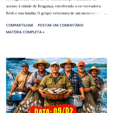
acesso à cidade de Bragança, envolvendo a ex-vereadora
Beth e sua família. O grupo retornava de um momento de
despedida: o Professor Lúcio Rodrigues , marido da ex-
COMPARTILHAR
POSTAR UM COMENTÁRIO
vereadora e irmão dos ex-vereadores de Bragança, Mauro
MATÉRIA COMPLETA »
Rodrigues e Zeca Rodrigues , estava voltando do
sepultamento de seu próprio irmão quando o veículo da
família foi atingido. ​De acordo com relatos de populares e
testemunhas que presenciaram a colisão, o automóvel da
família foi atingido por uma caminhonete. O condutor da
mesma apresentava sinais visíveis de embriaguez, e
diversas latas de bebidas alcoólicas foram avistadas no
interior do veículo. O motorista, identificado por
moradores locais como irmão do vereador "Neguinho do
Coco", de Santa Luzia do Pará, evadiu-se do local sem
prestar assistência às vítimas. ​Atendimento e Danos ​A
Polícia Rodoviária Federal (PRF) foi acionada para atender a