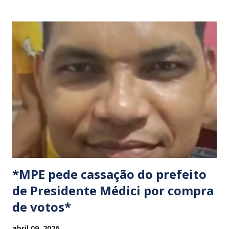
Locais confirmados para o bloqueio: ​ BR-316: Na Ponte do
Rio Pindaré. ​ BR-135: Próximo à rotatória de Bacabeira. ​A
manifestação busca chamar a atenção das autoridades para
a pauta da pesca artesanal maranhense, exigindo o
cumprimento de garantias e assistência aos trabalhadores
do setor. Motoristas que planejam trafegar por essas
regiões na data devem estar atentos a possíveis
congestionamentos e atrasos.
*MPE pede cassação do prefeito
de Presidente Médici por compra
de votos*
abril 09, 2026