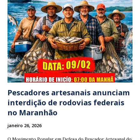
família foi atingido por uma caminhonete. O condutor da
mesma apresentava sinais visíveis de embriaguez, e
diversas latas de bebidas alcoólicas foram avistadas no
interior do veículo. O motorista, identificado por
moradores locais como irmão do vereador "Neguinho do
Coco", de Santa Luzia do Pará, evadiu-se do local sem
prestar assistência às vítimas. ​Atendimento e Danos ​A
Polícia Rodoviária Federal (PRF) foi acionada para atender a
ocorrênc...
Pescadores artesanais anunciam
interdição de rodovias federais
no Maranhão
janeiro 26, 2026
O Movimento Popular em Defesa do Pescador Artesanal do