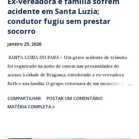
Ex-vereadora e família sofrem
acidente em Santa Luzia;
condutor fugiu sem prestar
socorro
janeiro 25, 2026
​ SANTA LUZIA DO PARÁ – Um grave acidente de trânsito
foi registrado na noite de ontem nas proximidades do
acesso à cidade de Bragança, envolvendo a ex-vereadora
Beth e sua família. O grupo retornava de um momento de
despedida: o Professor Lúcio Rodrigues , marido da ex-
COMPARTILHAR
POSTAR UM COMENTÁRIO
vereadora e irmão dos ex-vereadores de Bragança, Mauro
MATÉRIA COMPLETA »
Rodrigues e Zeca Rodrigues , estava voltando do
sepultamento de seu próprio irmão quando o veículo da
família foi atingido. ​De acordo com relatos de populares e
testemunhas que presenciaram a colisão, o automóvel da