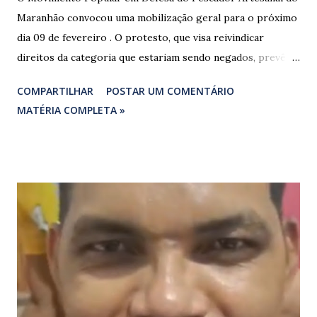
Maranhão convocou uma mobilização geral para o próximo
dia 09 de fevereiro . O protesto, que visa reivindicar
direitos da categoria que estariam sendo negados, prevê o
fechamento de dois pontos estratégicos em rodovias
COMPARTILHAR
POSTAR UM COMENTÁRIO
federais que cortam o estado. ​As interdições estão
MATÉRIA COMPLETA »
programadas para começar às 07:00 da manhã e, segundo
os organizadores, ocorrerão por tempo indeterminado . ​
Locais confirmados para o bloqueio: ​ BR-316: Na Ponte do
Rio Pindaré. ​ BR-135: Próximo à rotatória de Bacabeira. ​A
manifestação busca chamar a atenção das autoridades para
a pauta da pesca artesanal maranhense, exigindo o
cumprimento de garantias e assistência aos trabalhadores
do setor. Motoristas que planejam trafegar por essas
regiões na data devem estar atentos a possíveis
congestionamentos e atrasos.