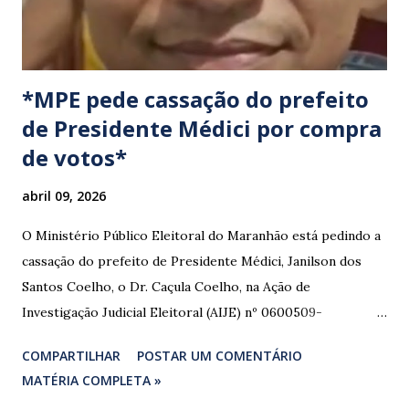
*MPE pede cassação do prefeito
de Presidente Médici por compra
de votos*
abril 09, 2026
O Ministério Público Eleitoral do Maranhão está pedindo a
cassação do prefeito de Presidente Médici, Janilson dos
Santos Coelho, o Dr. Caçula Coelho, na Ação de
Investigação Judicial Eleitoral (AIJE) nº 0600509-
08.2024.6.10.0080, que tramita na 80ª Zona Eleitoral de
COMPARTILHAR
POSTAR UM COMENTÁRIO
Santa Luzia do Paruá. A ação foi movida pela Coligação
MATÉRIA COMPLETA »
“União e Reconstrução” (PP/PL/União), que denunciou a