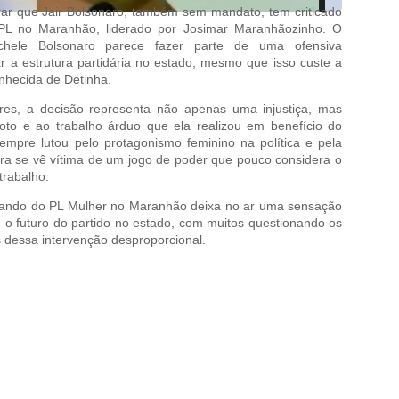
rar que Jair Bolsonaro, também sem mandato, tem criticado
L no Maranhão, liderado por Josimar Maranhãozinho. O
chele Bolsonaro parece fazer parte de uma ofensiva
r a estrutura partidária no estado, mesmo que isso custe a
onhecida de Detinha.
res, a decisão representa não apenas uma injustiça, mas
to e ao trabalho árduo que ela realizou em benefício do
mpre lutou pelo protagonismo feminino na política e pela
ra se vê vítima de um jogo de poder que pouco considera o
trabalho.
ando do PL Mulher no Maranhão deixa no ar uma sensação
e o futuro do partido no estado, com muitos questionando os
s dessa intervenção desproporcional.