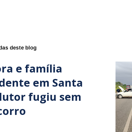
das deste blog
ra e família
idente em Santa
dutor fugiu sem
corro