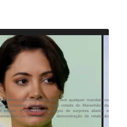
 polêmica, Michele Bolsonaro, sem qualquer mandato ou
tirar a deputada Detinha, a mais votada do Maranhão, da
o estado. A ação abrupta pegou de surpresa aliados e
 enxergam na manobra uma demonstração de retaliação