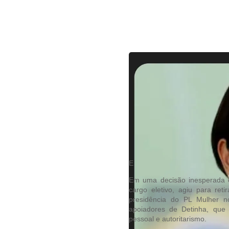
E
Em uma decisão inesperada e
cargo eletivo, agiu para re
presidência do PL Mulher n
apoiadores de Detinha, que
pessoal e autoritarismo.